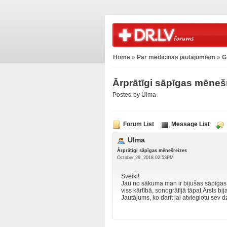
Home
»
Par medicīnas jautājumiem
»
G
Ārprātīgi sāpīgas mēneš
Posted by Ulma
Forum List
Message List
Ulma
Ārprātīgi sāpīgas mēnešreizes
October 29, 2018 02:53PM
Sveiki!
Jau no sākuma man ir bijušas sāpīgas 
viss kārtībā, sonogrāfijā tāpat.Ārsts bi
Jautājums, ko darīt lai atvieglotu sev 