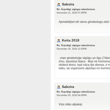
Sabzira
Re: Ārprātīgi sāpīgas mēnešreizes
November 21, 2018 07:45PM
Apmeklējiet vēl vienu ginekologu otrā 
Keita 2018
Re: Ārprātīgi sāpīgas mēnešreizes
November 30, 2018 12:43PM
..man ginekoloģe sāpīgu un ilgu (7die
zinu, daudzas bļaus - tikai ne hormonus
vēderā ikreiz, kad nāca tās dienas, i
laiku, lai organisms atpūšas no hormo
Sabzira
Re: Ārprātīgi sāpīgas mēnešreizes
December 03, 2018 04:00PM
Viss nāks atpakaļ.