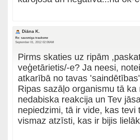
Diāna K.
Re: sausmiga trauksme
September 01, 2012 02:06AM
Pirms skaties uz ripām ,paskat
veģetārietis/-e? Ja neesi, note
atkarībā no tavas 'saindētības
Ripas sazāļo organismu tā ka m
nedabiska reakcija un Tev jāsa
nepiedzimi, tā ir vide, kas tevi
vismaz atzīsti, kas ir bijis lie