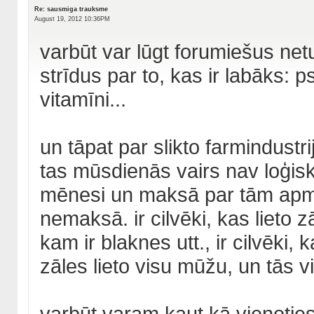
Re: sausmiga trauksme
August 19, 2012 10:36PM
varbūt var lūgt forumiešus ne
strīdus par to, kas ir labāks: ps
vitamīni...
un tāpat par slikto farmindustri
tas mūsdienās vairs nav loģiski,
mēnesi un maksā par tām apmēra
nemaksā. ir cilvēki, kas lieto zā
kam ir blaknes utt., ir cilvēki, 
zāles lieto visu mūžu, un tās v
varbūt varam kaut kā vienoties