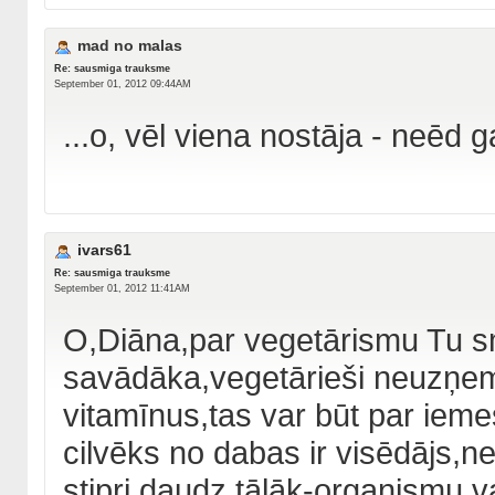
mad no malas
Re: sausmiga trauksme
September 01, 2012 09:44AM
...o, vēl viena nostāja - neēd g
ivars61
Re: sausmiga trauksme
September 01, 2012 11:41AM
O,Diāna,par vegetārismu Tu sm
savādāka,vegetārieši neuzņem
vitamīnus,tas var būt par ieme
cilvēks no dabas ir visēdājs,n
stipri daudz,tālāk-organismu vaj