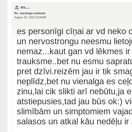
es....
Re: sausmiga trauksme
August 19, 2012 10:04AM
es personīgi cīņai ar vd neko 
un nervostrongu neesmu lietoju
nemaz...kaut gan vd lēkmes ir b
trauksme..bet nu esmu sapratus
pret dzīvi.reizēm jau ir tik s
neplīdz,bet nu vienalga es ceļo
zinu,lai cik slikti arī nebūtu,
atstiepusies,tad jau būs ok:) vi
slimībām un simptomiem vajad
salasos un atkal kāu nedēļu ir 