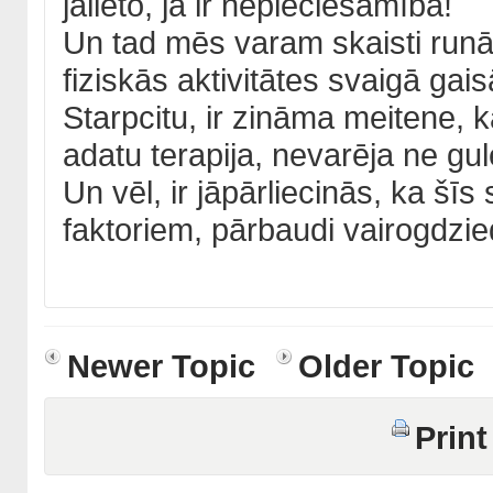
jālieto, ja ir nepieciešamība!
Un tad mēs varam skaisti runā
fiziskās aktivitātes svaigā gais
Starpcitu, ir zināma meitene,
adatu terapija, nevarēja ne gu
Un vēl, ir jāpārliecinās, ka šī
faktoriem, pārbaudi vairogdzie
Newer Topic
Older Topic
Print