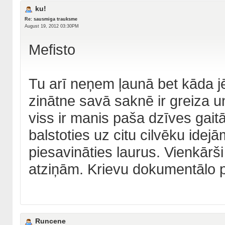
ku!
Re: sausmiga trauksme
August 19, 2012 03:30PM
Mefisto
Tu arī neņem ļaunā bet kāda jē
zinātne savā saknē ir greiza u
viss ir manis paša dzīves gait
balstoties uz citu cilvēku idej
piesavināties laurus. Vienkārš
atziņām. Krievu dokumentālo p
Runcene