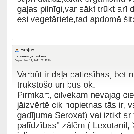
gaļas pilnīgi,var sākt trūkt arī
esi vegetāriete,tad apdomā šito
zanjux
Re: sausmiga trauksme
September 14, 2012 02:42PM
Varbūt ir daļa patiesības, bet n
trūkstošo un būs ok.
Pirmkārt, cilvēkam nevajag ci
jāizvērtē cik nopietnas tās ir, 
gadījuma Seroxat) vai iztikt a
palīdzības" zālēm ( Lexotanil,