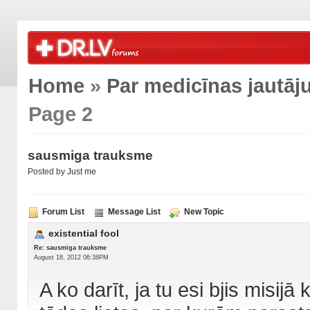
Home
»
Par medicīnas jautā
Page 2
sausmiga trauksme
Posted by
Just me
Forum List
Message List
New Topic
existential fool
Re: sausmiga trauksme
August 18, 2012 06:38PM
A ko darīt, ja tu esi bjis misij