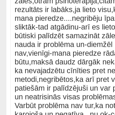
zāles,otram psihoterapija,cita
rezultāts ir labāks,ja lieto visu
mana pieredze....negribēju īpa
sliktāk-tad atgādinu-arī es lie
būtiski palīdzēt samazināt zā
nauda ir problēma un-diemžēl 
nav,vienīgi-mana pieredze rāda,
būtu,maksā daudz dārgāk nekā 
ka nevajadzētu cīnīties pret n
metodi,negribētos,ka arī pret v
patiešām ir palīdzējuši un var 
un neatrisinās visas problēma
Varbūt problēma nav tur,ka noti
karojoša un negatīva...nu ok-ce