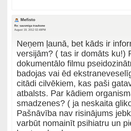
Mefisto
Re: sausmiga trauksme
August 19, 2012 02:49PM
Neņem ļaunā, bet kāds ir info
versijām? ( tas ir domāts ku!)
dokumentālo filmu pseidozinātn
badojas vai ēd ekstraneveselīgi
citādi cilvēkiem, kas paši gat
atbalsts. Par kādiem organism
smadzenes? ( ja neskaita gliko
Pašnāvība nav risinājums jebku
varbūt nomainīt psihiatru un p