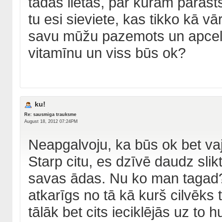
tādas lietas, par kurām parast
tu esi sieviete, kas tikko kā v
savu mūžu pazemots un apcelts?
vitamīnu un viss būs ok?
ku!
Re: sausmiga trauksme
August 18, 2012 07:24PM
Neapgalvoju, ka būs ok bet va
Starp citu, es dzīvē daudz slik
savas ādas. Nu ko man tagad?
atkarīgs no tā kā kurš cilvēks 
tālāk bet cits ieciklējās uz to 