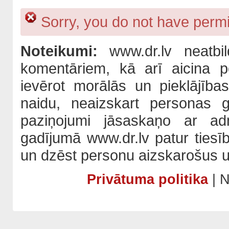
Sorry, you do not have permis
Noteikumi:
www.dr.lv neatbil
komentāriem, kā arī aicina po
ievērot morālās un pieklājība
naidu, neaizskart personas 
paziņojumi jāsaskaņo ar adm
gadījumā www.dr.lv patur tiesī
un dzēst personu aizskarošus u
Privātuma politika
| N