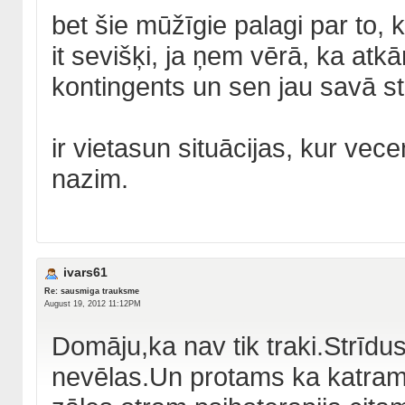
bet šie mūžīgie palagi par to, 
it sevišķi, ja ņem vērā, ka atk
kontingents un sen jau savā st
ir vietasun situācijas, kur vec
nazim.
ivars61
Re: sausmiga trauksme
August 19, 2012 11:12PM
Domāju,ka nav tik traki.Strīdus
nevēlas.Un protams ka katram 