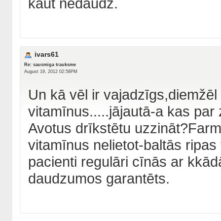
kaut nedaudz.
ivars61
Re: sausmiga trauksme
August 19, 2012 02:58PM
Un kā vēl ir vajadzīgs,diemžēl ā
vitamīnus.....jājautā-a kas par z
Avotus drīkstētu uzzināt?Farm
vitamīnus nelietot-baltās ripas
pacienti regulāri cīnās ar kkā
daudzumos garantēts.