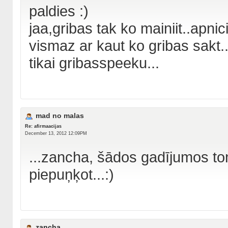
paldies :)
jaa,gribas tak ko mainiit..apnici
vismaz ar kaut ko gribas sakt.
tikai gribasspeeku...
mad no malas
Re: afirmaacijas
December 13, 2012 12:09PM
...zancha, šādos gadījumos to
piepuņķot...:)
zancha