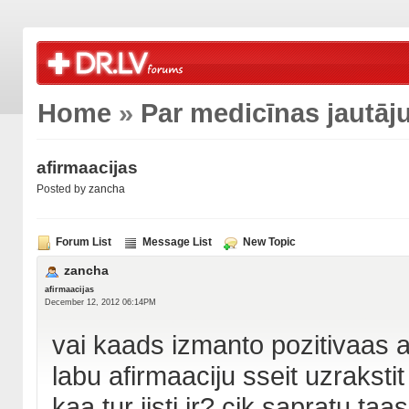
Home
»
Par medicīnas jautā
afirmaacijas
Posted by
zancha
Forum List
Message List
New Topic
zancha
afirmaacijas
December 12, 2012 06:14PM
vai kaads izmanto pozitivaas 
labu afirmaaciju sseit uzrakstit
kaa tur iisti ir? cik sapratu ta