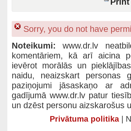
Print
Sorry, you do not have permis
Noteikumi:
www.dr.lv neatbil
komentāriem, kā arī aicina po
ievērot morālās un pieklājība
naidu, neaizskart personas 
paziņojumi jāsaskaņo ar adm
gadījumā www.dr.lv patur tiesī
un dzēst personu aizskarošus u
Privātuma politika
| N