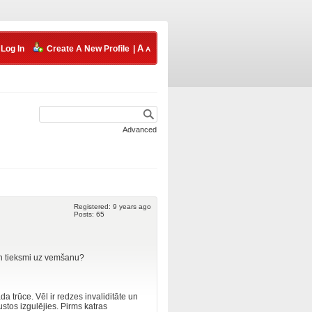
Log In
Create A New Profile
|
Advanced
Registered: 9 years ago
Posts: 65
n tieksmi uz vemšanu?
a trūce. Vēl ir redzes invaliditāte un
justos izgulējies. Pirms katras