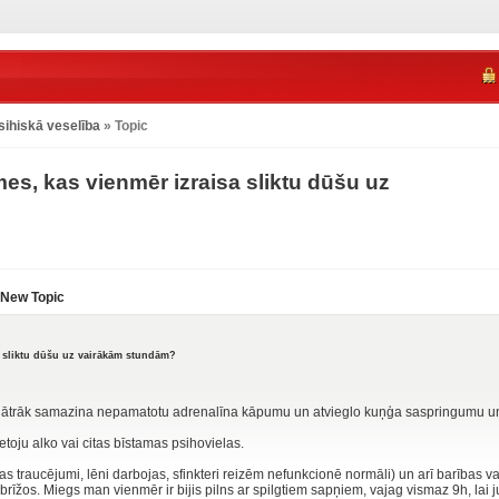
sihiskā veselība
» Topic
es, kas vienmēr izraisa sliktu dūšu uz
New Topic
a sliktu dūšu uz vairākām stundām?
un ātrāk samazina nepamatotu adrenalīna kāpumu un atvieglo kuņģa saspringumu u
etoju alko vai citas bīstamas psihovielas.
traucējumi, lēni darbojas, sfinkteri reizēm nefunkcionē normāli) un arī barības vad
esa brīžos. Miegs man vienmēr ir bijis pilns ar spilgtiem sapņiem, vajag vismaz 9h, lai 