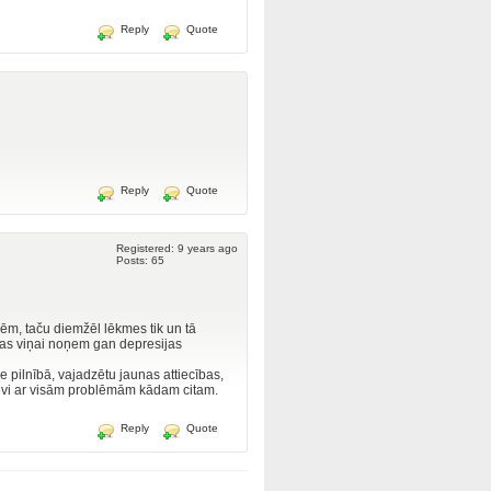
Reply
Quote
Reply
Quote
Registered: 9 years ago
Posts: 65
kmēm, taču diemžēl lēkmes tik un tā
as viņai noņem gan depresijas
e pilnībā, vajadzētu jaunas attiecības,
 sevi ar visām problēmām kādam citam.
Reply
Quote