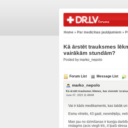
Home
»
Par medicīnas jautājumiem
»
P
Kā ārstēt trauksmes lēkm
vairākām stundām?
Posted by
marko_nepolo
Forum List
Message List
marko_nepolo
Kā ārstēt trauksmes lēkmes, kas vienmēr izrais
June 07, 2023 11:48AM
Vai ir kāds medikaments, kas labāk 
Esmu vīrietis, 43 gadi, nesmēķēju, neli
Man jau no dzimšanas ir kuņģa darbības 
nistagms (acis viegli trīc, it īpaši str