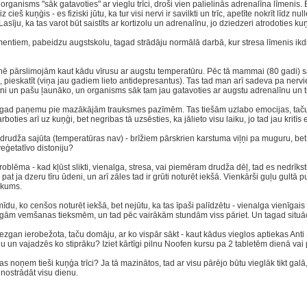
anisms "sāk gatavoties" ar vieglu trīci, droši vien palielinās adrenalīna līmenis. Bet 
ieš kuņģis - es fiziski jūtu, ka tur visi nervi ir savilkti un trīc, apetīte nokrīt līdz n
īju, ka tas varot būt saistīts ar kortizolu un adrenalīnu, jo dziedzeri atrodoties k
mentiem, pabeidzu augstskolu, tagad strādāju normālā darbā, kur stresa līmenis ikdi
menē pārslimojām kaut kādu vīrusu ar augstu temperatūru. Pēc tā mammai (80 gadi
s, pieskatīt (viņa jau gadiem lieto antidepresantus). Tas tad man arī sadeva pa nerv
un pašu ļaunāko, un organisms sāk tam jau gatavoties ar augstu adrenalīnu un trī
 tagad paņemu pie mazākājām trauksmes pazīmēm. Tas tiešām uzlabo emocijas, taču
boties arī uz kuņģi, bet negribas tā uzsēsties, ka jālieto visu laiku, jo tad jau kritīs e
rudža sajūta (temperatūras nav) - brīžiem pārskrien karstuma viļņi pa muguru, bet r
veģetatīvo distoniju?
lēma - kad kļūst slikti, vienalga, stresa, vai piemēram drudža dēļ, tad es nedrīkstu 
at ja dzeru tīru ūdeni, un arī zāles tad ir grūti noturēt iekšā. Vienkārši guļu gul
lkums.
u, ko cenšos noturēt iekšā, bet nejūtu, ka tas īpaši palīdzētu - vienalga vienīgais 
īgām vemšanas tieksmēm, un tad pēc vairākām stundām viss pāriet. Un tagad situāci
iezgan ierobežota, taču domāju, ar ko vispār sākt - kaut kādus vieglos aptiekas Anti
lu un vajadzēs ko stiprāku? Iziet kārtīgi pilnu Noofen kursu pa 2 tabletēm dienā vai 
kas noņem tieši kuņģa trīci? Ja tā mazinātos, tad ar visu pārējo būtu vieglāk tikt galā,
nostrādāt visu dienu.