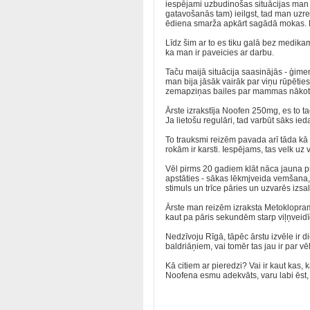
iespējami uzbudinošas situācijas man org
gatavošanās tam) ieilgst, tad man uzreiz c
ēdiena smarža apkārt sagādā mokas. Las
Līdz šim ar to es tiku galā bez medika
ka man ir paveicies ar darbu.
Taču maijā situācija saasinājās - ģi
man bija jāsāk vairāk par viņu rūpētie
zemapziņas bailes par mammas nākotni 
Ārste izrakstīja Noofen 250mg, es to
Ja lietošu regulāri, tad varbūt sāks iedar
To trauksmi reizēm pavada arī tāda kā d
rokām ir karsti. Iespējams, tas velk uz 
Vēl pirms 20 gadiem klāt nāca jauna prob
apstāties - sākas lēkmjveida vemšana, p
stimuls un trīce pāries un uzvarēs izsa
Ārste man reizēm izraksta Metoklopramīd
kaut pa pāris sekundēm starp viļņveid
Nedzīvoju Rīgā, tāpēc ārstu izvēle ir d
baldriāņiem, vai tomēr tas jau ir par vē
Kā citiem ar pieredzi? Vai ir kaut kas, 
Noofena esmu adekvāts, varu labi ēst, 