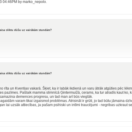
2023 04:46PM by marko_nepolo.
raisa sliktu dūšu uz vairākām stundām?
raisa sliktu dūšu uz vairākām stundām?
 no rīta un Kventiax vakarā. Šķiet, ka ir labāk ikdienā un varu ātrāk atgūties pēc lē
pazīmes. Pašlaik mamma slimnīcā Ģintermuižā, cerams, ka tur atradīs kaut ko, k
amazina demences progresu, un tad man arī būs vieglāk.
pagaidām varam tikai izgaismot problēmas. Atrisināt ir grūti, jo tad būtu jāmaina dzīv
an lai uzsāk attiecības, ja pašam psihiski un intīmi traucējumi - negribas uzkraut