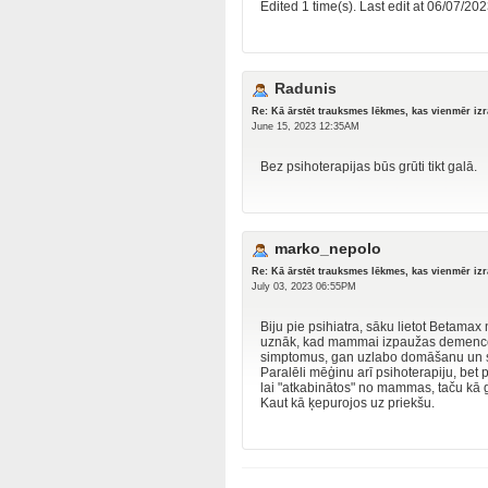
Edited 1 time(s). Last edit at 06/07/
Radunis
Re: Kā ārstēt trauksmes lēkmes, kas vienmēr iz
June 15, 2023 12:35AM
Bez psihoterapijas būs grūti tikt galā.
marko_nepolo
Re: Kā ārstēt trauksmes lēkmes, kas vienmēr iz
July 03, 2023 06:55PM
Biju pie psihiatra, sāku lietot Betamax
uznāk, kad mammai izpaužas demences 
simptomus, gan uzlabo domāšanu un s
Paralēli mēģinu arī psihoterapiju, bet 
lai "atkabinātos" no mammas, taču kā g
Kaut kā ķepurojos uz priekšu.