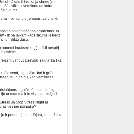
sliktākais ir tas, ka ja stress (vai
ullei. Sāk vilkt uz vemšanu un katra
uņģa tuvumā.
enā ir pilnīgi pieņemams, varu teikt,
) saasinājās domāšanas problēmas un
iem - ik pa laikam kāds sīkums ieslēdz
ci un sliktu dūšu.
 noņemt trauksmi kuņģim īsti nespēj.
fektivitāte.
eizēm var būt atsevišķi sajūta, ka tikai
sākt vemt, jo ja sāku, tad ir grūti
tā pussēdus un gaidu, kad vemšanas
risinājums ir gulēt sēdus un iemigt
ja ar mammu ir to visu saasinājusi.
 Stress un Stop Stress Night ar
prasīties pie psihiatra?
 jo ir periodi (pat nedēļas), kad arī bez