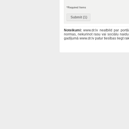
*Required Items
Noteikumi:
www.dr.lv neatbild par portā
normas, nekurinot rasu vai sociālu naid
gadījumā www.dr.lv patur tiesības liegt 