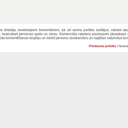
la lietotāju ievietotajiem komentāriem, kā arī aicina portāla lasītājus, rakstot a
u, neaizskart personas godu un cieņu. Komerciāla rakstura paziņojumi jāsaskaņo
rakstu komentēšanas iespēju un dzēst personu aizskarošus un rupjības saturošus ko
Privātuma politika
| Neskai