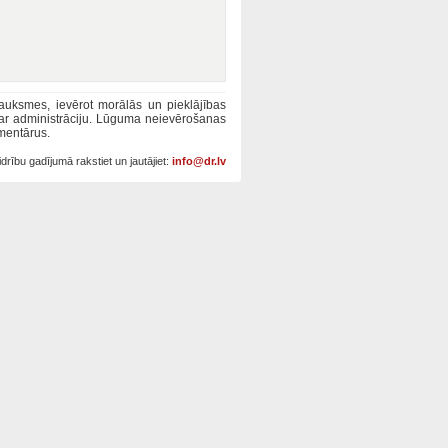
tsauksmes, ievērot morālās un pieklājības
 ar administrāciju. Lūguma neievērošanas
mentārus.
drību gadījumā rakstiet un jautājiet:
info@dr.lv