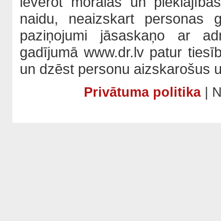
ievērot morālās un pieklājība
naidu, neaizskart personas 
paziņojumi jāsaskaņo ar adm
gadījumā www.dr.lv patur tiesī
un dzēst personu aizskarošus u
Privātuma politika
| N