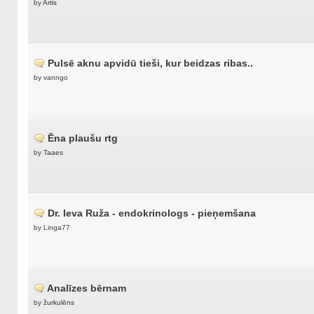
by
Artis
Pulsē aknu apvidū tieši, kur beidzas ribas..
by vanngo
Ēna plaušu rtg
by
Taaes
Dr. Ieva Ruža - endokrinologs - pieņemšana
by Linga77
Analīzes bērnam
by
žurkulēns