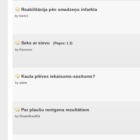
Reabilitācija pēc smadzeņu infarkta
by biete1
Seks ar sievu
(Pages:
1
2
)
by Artursxxx
Kaula plēves iekaisums-sasitums?
by
aishe
Par plaušu rentgena rezultātiem
by
DīvainiKautKā