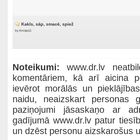
Kakls, sāp, smacē, spiež
by
Annija11
Noteikumi:
www.dr.lv neatbil
komentāriem, kā arī aicina po
ievērot morālās un pieklājība
naidu, neaizskart personas 
paziņojumi jāsaskaņo ar adm
gadījumā www.dr.lv patur tiesī
un dzēst personu aizskarošus u