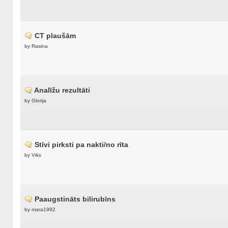
CT plaušām
by Rasina
Analīžu rezultāti
by Glorija
Stīvi pirksti pa nakti/no rīta
by Viks
Paaugstināts bilirubīns
by mara1992