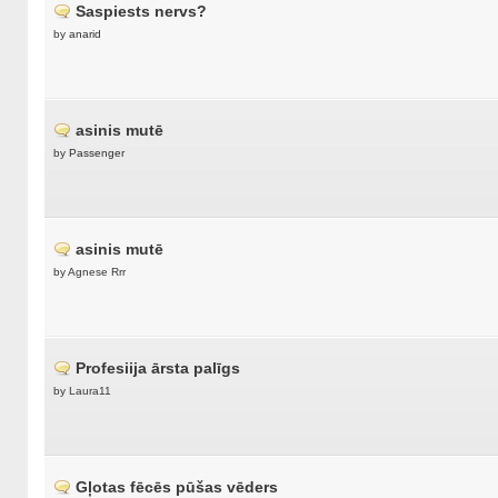
Saspiests nervs?
by
anarid
asinis mutē
by
Passenger
asinis mutē
by Agnese Rrr
Profesiija ārsta palīgs
by Laura11
Gļotas fēcēs pūšas vēders