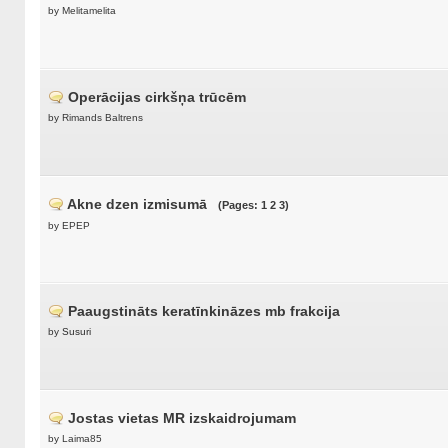
by Melitamelita
Operācijas cirkšņa trūcēm
by Rimands Baltrens
Akne dzen izmisumā
(Pages:
1
2
3
)
by EPEP
Paaugstināts keratīnkināzes mb frakcija
by
Susuri
Jostas vietas MR izskaidrojumam
by Laima85