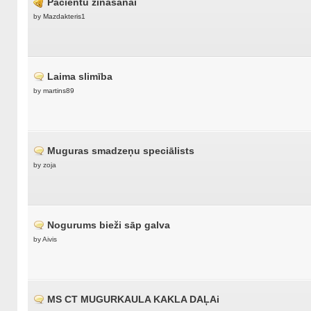
Pacientu zināšanai
by
Mazdakteris1
Laima slimība
by
martins89
Muguras smadzeņu speciālists
by zoja
Nogurums bieži sāp galva
by Aivis
MS CT MUGURKAULA KAKLA DAĻAi