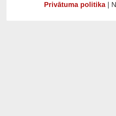
Privātuma politika
| N