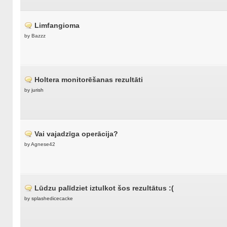
Limfangioma
by Bazzz
Holtera monitorēšanas rezultāti
by
jurish
Vai vajadzīga operācija?
by Agnese42
Lūdzu palīdziet iztulkot šos rezultātus :(
by
splashedicecacke