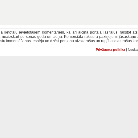
la lietotāju ievietotajiem komentāriem, kā arī aicina portāla lasītājus, rakstot a
u, neaizskart personas godu un cieņu. Komerciāla rakstura paziņojumi jāsaskaņo
rakstu komentēšanas iespēju un dzēst personu aizskarošus un rupjības saturošus ko
Privātuma politika
| Neskai