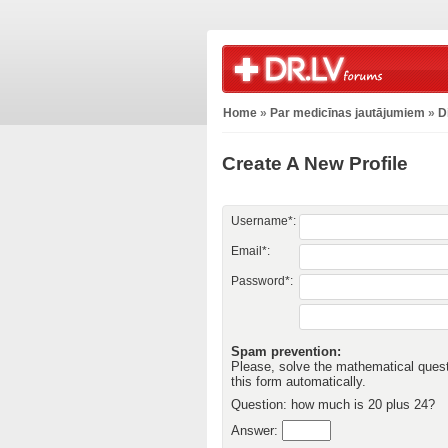
Home
»
Par medicīnas jautājumiem
»
D
Create A New Profile
Username*:
Email*:
Password*:
Spam prevention:
Please, solve the mathematical questio
this form automatically.
Question: how much is 20 plus 24?
Answer: