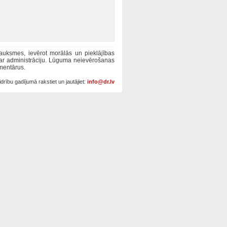
tsauksmes, ievērot morālās un pieklājības
 ar administrāciju. Lūguma neievērošanas
mentārus.
drību gadījumā rakstiet un jautājiet:
info@dr.lv