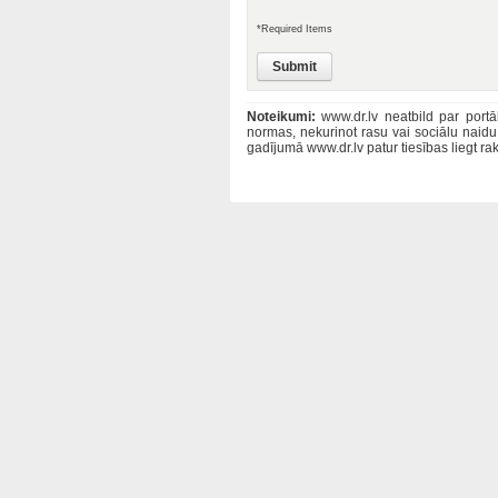
*Required Items
Noteikumi:
www.dr.lv neatbild par portā
normas, nekurinot rasu vai sociālu naid
gadījumā www.dr.lv patur tiesības liegt 