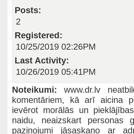
Posts:
2
Registered:
10/25/2019 02:26PM
Last Activity:
10/26/2019 05:41PM
Noteikumi:
www.dr.lv neatbil
komentāriem, kā arī aicina po
ievērot morālās un pieklājība
naidu, neaizskart personas 
paziņojumi jāsaskaņo ar adm