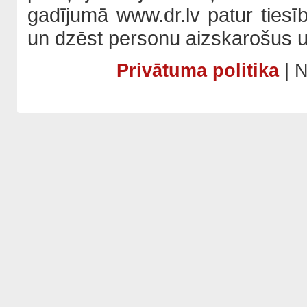
gadījumā www.dr.lv patur tiesī
un dzēst personu aizskarošus u
Privātuma politika
| N