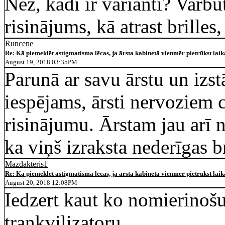
Nez, kādi ir varianti? Varbū
risinājums, kā atrast brilles
Runcene
Re: Kā piemeklēt astigmatisma lēcas, ja ārsta kabinetā vienmēr pietrūkst lai
August 19, 2018 03:35PM
Parunā ar savu ārstu un izstā
iespējams, ārsti nervoziem 
risinājumu. Ārstam jau arī 
ka viņš izraksta nederīgas br
Mazdakteris1
Re: Kā piemeklēt astigmatisma lēcas, ja ārsta kabinetā vienmēr pietrūkst lai
August 20, 2018 12:08PM
Iedzert kaut ko nomierinoš
trankvilizatoru.