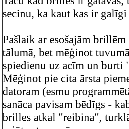
Taču kad brilles ir gatavas
secinu, ka kaut kas ir galīg
Pašlaik ar esošajām brillēm i
tālumā, bet mēģinot tuvumā, 
spiedienu uz acīm un burti "
Mēģinot pie cita ārsta pieme
datoram (esmu programmētāj
sanāca pavisam bēdīgs - kab
brilles atkal "reibina", turkl