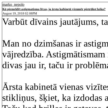
marko_nepolo
Kā piemeklēt astigmatisma lēcas, ja ārsta kabinetā vienmēr pietrūkst laika?
August 19, 2018 02:08PM
Varbūt dīvains jautājums, tač
Man no dzimšanas ir astigm
vājredzība. Astigmātismam i
divas jau ir, taču ir problēm
Ārsta kabinetā vienas vizīt
stikliņus, šķiet, ka izdodas 