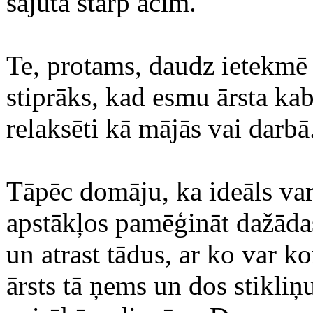
sajūta starp acīm.
Te, protams, daudz ietekmē 
stiprāks, kad esmu ārsta kab
relaksēti kā mājās vai darbā
Tāpēc domāju, ka ideāls var
apstākļos pamēģināt dažādas
un atrast tādus, ar ko var ko
ārsts tā ņems un dos stikli