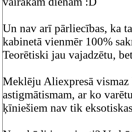
vairākām dienām :D
Un nav arī pārliecības, ka ta
kabinetā vienmēr 100% sakrit
Teorētiski jau vajadzētu, be
Meklēju Aliexpresā vismaz 
astigmātismam, ar ko varētu
ķīniešiem nav tik eksotiska