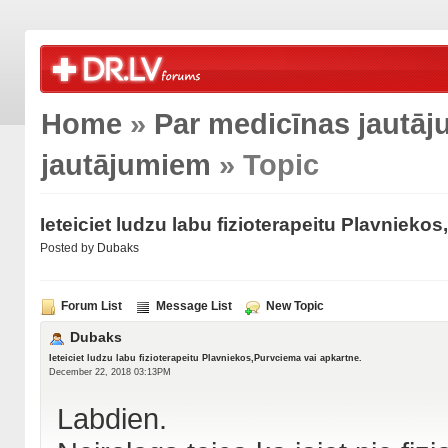
Home
»
Par medicīnas jautā
jautājumiem
» Topic
Ieteiciet ludzu labu fizioterapeitu Plavnieko
Posted by
Dubaks
Forum List
Message List
New Topic
Dubaks
Ieteiciet ludzu labu fizioterapeitu Plavniekos,Purvciema vai apkartne.
December 22, 2018 03:13PM
Labdien.