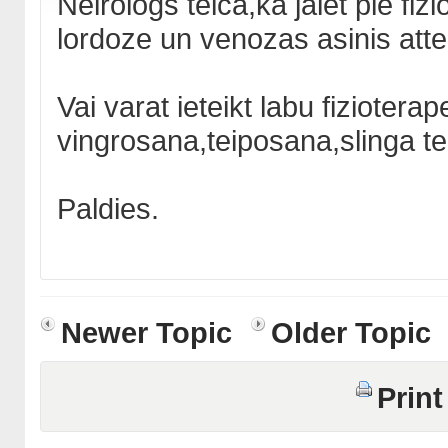
Neirologs teica,ka jaiet pie fizi
lordoze un venozas asinis atte
Vai varat ieteikt labu fizioterap
vingrosana,teiposana,slinga ter
Paldies.
Newer Topic
Older Topic
Print