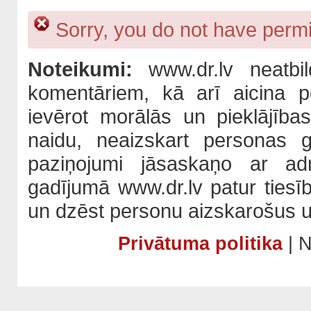
Sorry, you do not have permis
Noteikumi:
www.dr.lv neatbil
komentāriem, kā arī aicina po
ievērot morālās un pieklājība
naidu, neaizskart personas 
paziņojumi jāsaskaņo ar adm
gadījumā www.dr.lv patur tiesī
un dzēst personu aizskarošus u
Privātuma politika
| N