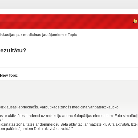
iskusijas par medicīnas jautājumiem
» Topic
rezultātu?
New Topic
izklausās iepriecinošs. Varbūt kāds zinošs medicīnā var pateikt kaut ko...
as ar aktivitātes tendenci uz redukciju ar encefalopātijas elementiem. Foto simulāc
."
līdzinātas zonalitātes ar dominējošu Beta aktivitāti, ar mazizteiktu Alfa aktivitāti. Izt
tiem palēninājumiem Delta aktivitātes veidā."