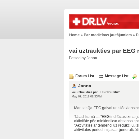
Home
»
Par medicīnas jautājumiem
»
D
vai uztraukties par EEG 
Posted by Janna
Forum List
Message List
Janna
vai uztraukties par EEG rezultātu?
May 07, 2019 08:35PM
Man taisīja EEG galvai un slēdziens ne
Tātad īsumā .... "EEG ir difūzas izmaiņ
aktivitāte pēc miokloniksa absansa tipa
"Aktivitātes ar tendenci uz redukciju, iz
aktivitates periodi mijas ar ģeneralizē