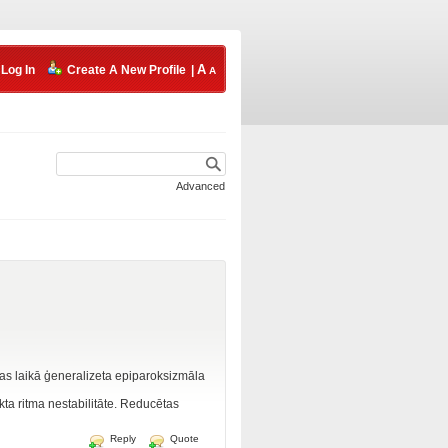
Log In
Create A New Profile
|
Advanced
ijas laikā ģeneralizeta epiparoksizmāla
eikta ritma nestabilitāte. Reducētas
Reply
Quote