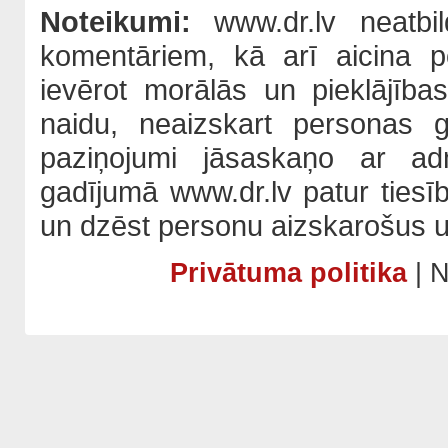
Noteikumi:
www.dr.lv neatbil
komentāriem, kā arī aicina po
ievērot morālās un pieklājība
naidu, neaizskart personas 
paziņojumi jāsaskaņo ar adm
gadījumā www.dr.lv patur tiesī
un dzēst personu aizskarošus u
Privātuma politika
| N