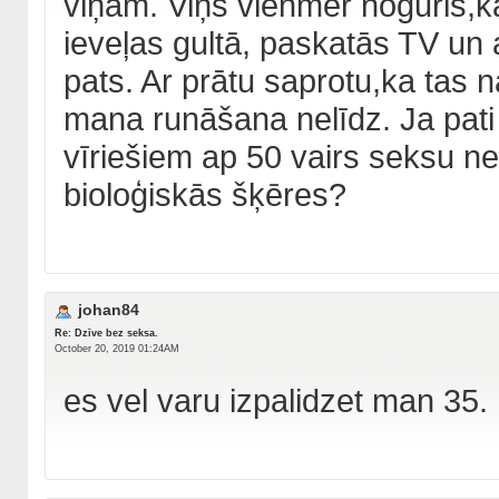
viņam. Viņš vienmēr noguris,k
ieveļas gultā, paskatās TV un 
pats. Ar prātu saprotu,ka tas 
mana runāšana nelīdz. Ja pati 
vīriešiem ap 50 vairs seksu ne
bioloģiskās šķēres?
johan84
Re: Dzīve bez seksa.
October 20, 2019 01:24AM
es vel varu izpalidzet man 35.