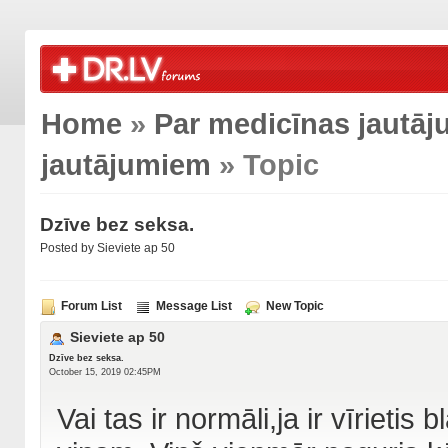
Home
»
Par medicīnas jautā
jautājumiem
» Topic
Dzīve bez seksa.
Posted by Sieviete ap 50
Forum List
Message List
New Topic
Sieviete ap 50
Dzīve bez seksa.
October 15, 2019 02:45PM
Vai tas ir normāli,ja ir vīriet