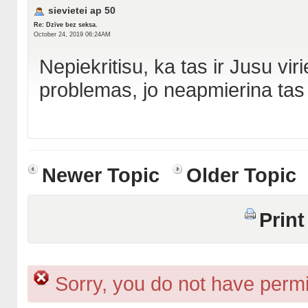
sievietei ap 50
Re: Dzīve bez seksa.
October 24, 2019 06:24AM
Nepiekritisu, ka tas ir Jusu vi
problemas, jo neapmierina tas t
Newer Topic
Older Topic
Print
Sorry, you do not have permis