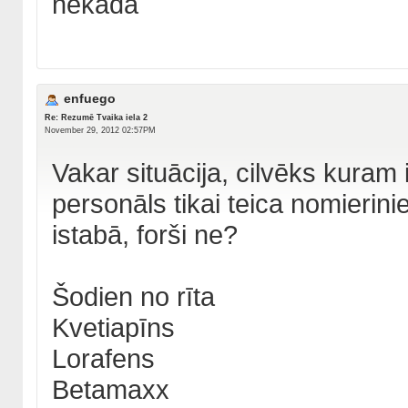
nekada
enfuego
Re: Rezumē Tvaika iela 2
November 29, 2012 02:57PM
Vakar situācija, cilvēks kuram ir
personāls tikai teica nomierinie
istabā, forši ne?
Šodien no rīta
Kvetiapīns
Lorafens
Betamaxx