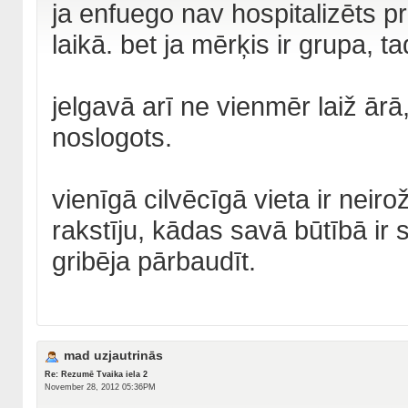
ja enfuego nav hospitalizēts pr
laikā. bet ja mērķis ir grupa, ta
jelgavā arī ne vienmēr laiž ār
noslogots.
vienīgā cilvēcīgā vieta ir neir
rakstīju, kādas savā būtībā ir 
gribēja pārbaudīt.
mad uzjautrinās
Re: Rezumē Tvaika iela 2
November 28, 2012 05:36PM