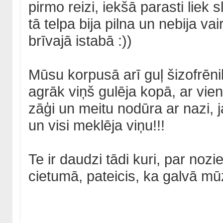
pirmo reizi, iekšā parasti liek 
tā telpa bija pilna un nebija vai
brīvajā istabā :))
Mūsu korpusā arī guļ šizofrēniķ
agrāk viņš gulēja kopā, ar vie
zāģi un meitu nodūra ar nazi, j
un visi meklēja viņu!!!
Te ir daudzi tādi kuri, par noz
cietumā, pateicis, ka galvā mūz