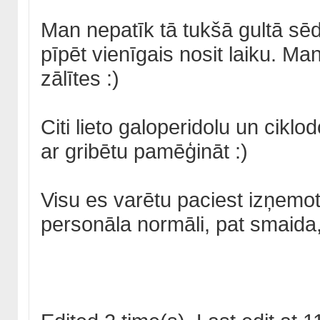
Man nepatīk tā tukšā gultā sē
pīpēt vienīgais nosit laiku. Ma
zālītes :)
Citi lieto galoperidolu un ciklodo
ar gribētu pamēģināt :)
Visu es varētu paciest izņemot
personāla normāli, pat smaida, 