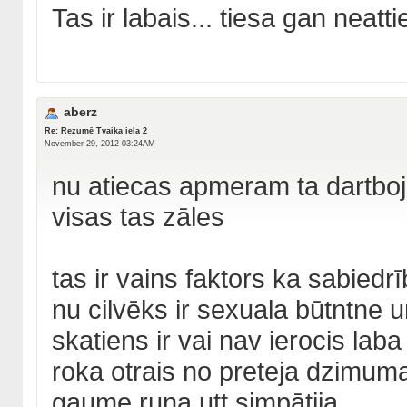
Tas ir labais... tiesa gan neatti
aberz
Re: Rezumē Tvaika iela 2
November 29, 2012 03:24AM
nu atiecas apmeram ta dartbo
visas tas zāles
tas ir vains faktors ka sabiedr
nu cilvēks ir sexuala būtntne 
skatiens ir vai nav ierocis laba
roka otrais no preteja dzimuma
gaume runa utt simpātija