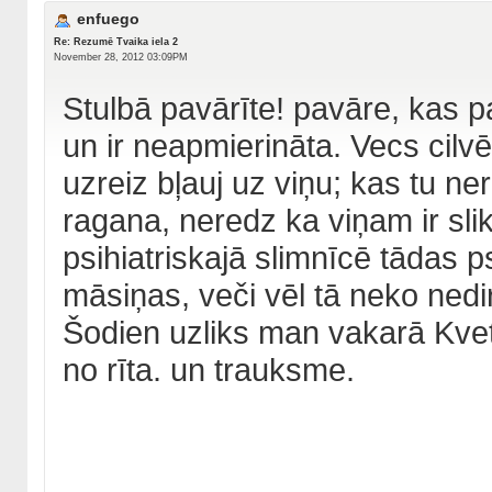
enfuego
Re: Rezumē Tvaika iela 2
November 28, 2012 03:09PM
Stulbā pavārīte! pavāre, kas 
un ir neapmierināta. Vecs cilvē
uzreiz bļauj uz viņu; kas tu ne
ragana, neredz ka viņam ir slik
psihiatriskajā slimnīcē tādas p
māsiņas, veči vēl tā neko nedi
Šodien uzliks man vakarā Kvetia
no rīta. un trauksme.