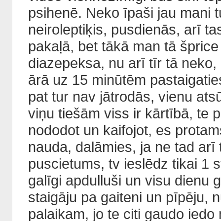
psihenē. Neko īpaši jau mani t
neiroleptiķis, pusdienās, arī t
pakaļā, bet tākā man tā šprice
diazepeksa, nu arī tīr tā neko, 
ārā uz 15 minūtēm pastaigatie
pat tur nav jātrodās, vienu atsū
viņu tiešām viss ir kārtībā, te 
nododot un kaifojot, es protams 
nauda, dalāmies, ja ne tad arī 
puscietums, tv ieslēdz tikai 1 s
galīgi apdulluši un visu dienu 
staigāju pa gaiteni un pīpēju, 
palaikam, jo te citi gaudo iedo