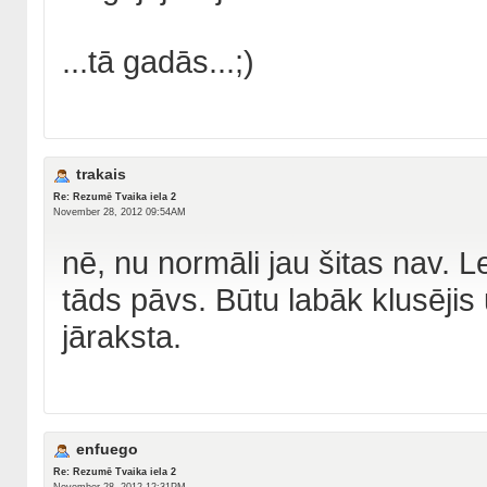
...tā gadās...;)
trakais
Re: Rezumē Tvaika iela 2
November 28, 2012 09:54AM
nē, nu normāli jau šitas nav.
tāds pāvs. Būtu labāk klusējis 
jāraksta.
enfuego
Re: Rezumē Tvaika iela 2