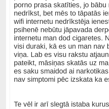
porno prasa skatīties, jo bābu n
nedrīkst, bet mēs to tāpatās i
wifi internetu nedrīkstēja ienes
psihenē nebūtu jāpavada derpe
internetu man dod cigaretes. Nu 
visi duraki, kā es un man nav
viņa. Lab es visu rakstu atjaun
pateikt, māsiņas skatās uz ma
es saku smaidod ai narkotikas b
nav simptomi pēc izskata ka es
Te vēl ir arī slegtā istaba kurus