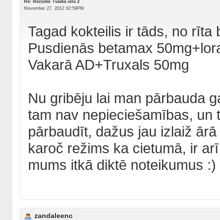
Re: Rezumē Tvaika iela 2
November 27, 2012 02:59PM
Tagad kokteilis ir tāds, no rī
Pusdienās betamax 50mg+lor
Vakarā AD+Truxals 50mg
Nu gribēju lai man pārbauda g
tam nav nepieciešamības, un 
pārbaudīt, dažus jau izlaiž ārā
karoč režims ka cietumā, ir arī 
mums itkā diktē noteikumus :)
zandaleenc