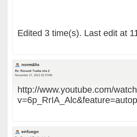
Edited 3 time(s). Last edit at
normālis
Re: Rezumē Tvaika iela 2
November 27, 2012 02:57AM
http://www.youtube.com/watc
v=6p_RrIA_Alc&feature=auto
enfuego