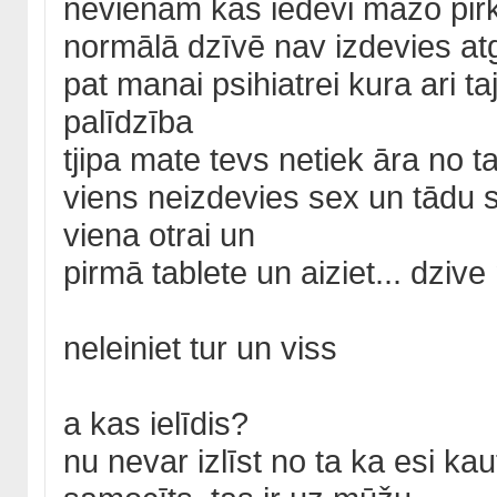
nevienam kas iedevi mazo pirk
normālā dzīvē nav izdevies atg
pat manai psihiatrei kura ari ta
palīdzība
tjipa mate tevs netiek āra no ta
viens neizdevies sex un tādu 
viena otrai un
pirmā tablete un aiziet... dziv
neleiniet tur un viss
a kas ielīdis?
nu nevar izlīst no ta ka esi kau