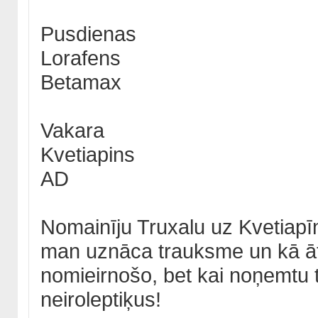
Pusdienas
Lorafens
Betamax
Vakara
Kvetiapins
AD
Nomainīju Truxalu uz Kvetiapīnu
man uznāca trauksme un kā āt
nomieirnošo, bet kai noņemtu tr
neiroleptiķus!