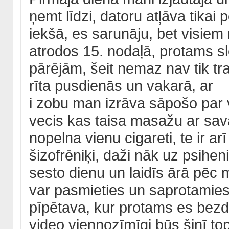
ņemt līdzi, datoru atļāva tikai
iekšā, es sarunāju, bet visiem n
atrodos 15. nodaļā, protams sl
pārējām, šeit nemaz nav tik tra
rīta pusdienās un vakarā, ar
i zobu man izrāva sāpošo par v
vecis kas taisa masažu ar sa
nopelna vienu cigareti, te ir ar
šizofrēniķi, daži nāk uz psiheni
sesto dienu un laidīs ārā pēc 
var pasmieties un saprotamies ļo
pīpētava, kur protams es bezda
video viennozīmīgi būs šinī top