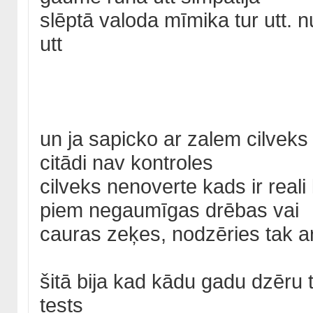
slēptā valoda mīmika tur utt. 
utt
un ja sapicko ar zalem cilveks
citādi nav kontroles
cilveks nenoverte kads ir reali 
piem negaumīgas drēbas vai
cauras zeķes, nodzēries tak ar
šitā bija kad kādu gadu dzēru ti
tests