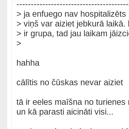
---------------------------------------
> ja enfuego nav hospitalizēts 
> viņš var aiziet jebkurā laikā.
> ir grupa, tad jau laikam jāizc
>
hahha
cālītis no čūskas nevar aiziet
tā ir eeles maīšna no turienes
un kā parasti aicināti visi...