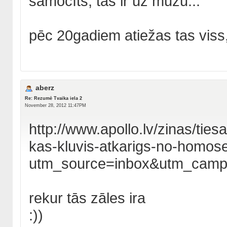
samocīts, tas ir uz mūžu...
pēc 20gadiem atiežas tas viss,
aberz
Re: Rezumē Tvaika iela 2
November 28, 2012 11:47PM
http://www.apollo.lv/zinas/tie
kas-kluvis-atkarigs-no-homo
utm_source=inbox&utm_cam
rekur tās zāles ira
:))