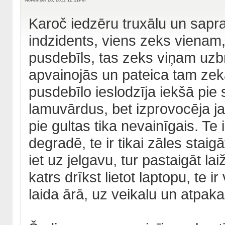
November 28, 2012 12:31PM
Karoč iedzēru truxālu un sapr
indzidents, viens zeks vienam
pusdebīls, tas zeks viņam uzbr
apvainojās un pateica tam zeka
pusdebīlo ieslodzīja iekšā pie 
lamuvārdus, bet izprovocēja ja
pie gultas tika nevainīgais. Te 
degradē, te ir tikai zāles staig
iet uz jelgavu, tur pastaigāt lai
katrs drīkst lietot laptopu, te i
laida ārā, uz veikalu un atpaka