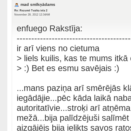
mad smīkņādams
Re: Rezumē Tvaika iela 2
November 28, 2012 12:34AM
enfuego Rakstīja:
---------------------------------------
ir arī viens no cietuma
> liels kuilis, kas te mums itk
> :) Bet es esmu savējais :)
...mans paziņa arī smērējās klā
iegādājie...pēc kāda laikā naba
autoritatīvie...stroķi arī atņēm
mežā...bija palīdzējuši salīmēt
aizgājējs bija ielikts savos rato