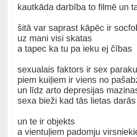
kautkāda darbība to filmē un t
šitā var saprast kāpēc ir socfob
uz mani visi skatas
a tapec ka tu pa ieku ej čības
sexualais faktors ir sex parak
piem kuiļiem ir viens no paša
un līdz arto depresijas mazinas
sexa bieži kad tās lietas darās 
un te ir objekts
a vientuļiem padomju virsniek