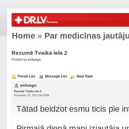
Home
»
Par medicīnas jautā
Rezumē Tvaika iela 2
Posted by
enfuego
Forum List
Message List
New Topic
enfuego
Rezumē Tvaika iela 2
November 25, 2012 04:21PM
Tātad beidzot esmu ticis pie in
Pirmajā dienā mani izjautāja 