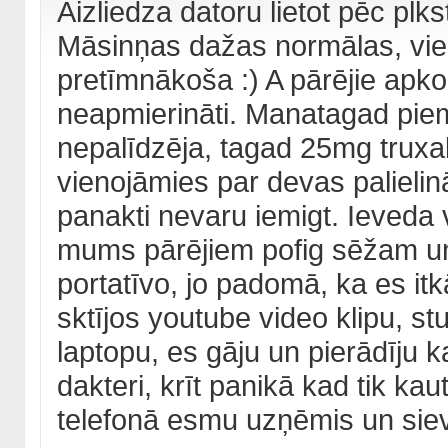
Aizliedza datoru lietot pēc plk
Māsinņas dažas normālas, viena
pretīmnākoša :) A pārējie apkop
neapmierināti. Manatagad piem
nepalīdzēja, tagad 25mg truxal
vienojāmies par devas palielin
panakti nevaru iemigt. Ieveda v
mums pārējiem pofig sēžam un
portatīvo, jo padomā, ka es itkā
sktījos youtube video klipu, st
laptopu, es gāju un pierādīju ka 
dakteri, krīt panikā kad tik k
telefonā esmu uzņēmis un siev