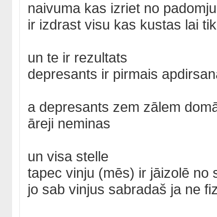
naivuma kas izriet no padomju
ir izdrast visu kas kustas lai 
un te ir rezultats
depresants ir pirmais apdirsan
a depresants zem zālem domā k
āreji neminas
un visa stelle
tapec vinju (mēs) ir jāizolē no
jo sab vinjus sabradaš ja ne fiz