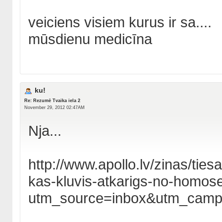
veiciens visiem kurus ir sa....
mūsdienu medicīna
ku!
Re: Rezumē Tvaika iela 2
November 29, 2012 02:47AM
Nja...
http://www.apollo.lv/zinas/tie
kas-kluvis-atkarigs-no-homo
utm_source=inbox&utm_cam