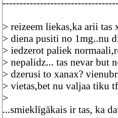
---------------------------------
> reizeem liekas,ka arii tas
> diena pusiti no 1mg..nu d
> iedzerot paliek normaali,
> nepalidz... tas nevar but 
> dzerusi to xanax? vienub
> vietas,bet nu valjaa tiku tf
>
...smieklīgākais ir tas, ka d