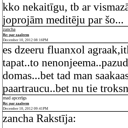
kko nekaitīgu, tb ar visma
joprojām meditēju par šo...
zancha
Re: par zaaleem
December 10, 2012 08:16PM
es dzeeru fluanxol agraak,i
tapat..to nenonjeema..pazuda
domas...bet tad man saakaas
paartraucu..bet nu tie troks
mad apcerīgs
Re: par zaaleem
December 10, 2012 09:41PM
zancha Rakstīja: