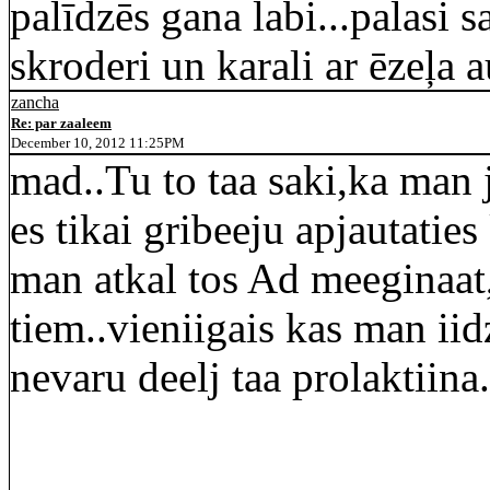
palīdzēs gana labi...palasi
skroderi un karali ar ēzeļa a
zancha
Re: par zaaleem
December 10, 2012 11:25PM
mad..Tu to taa saki,ka man j
es tikai gribeeju apjautaties
man atkal tos Ad meeginaat,j
tiem..vieniigais kas man iid
nevaru deelj taa prolaktiina.