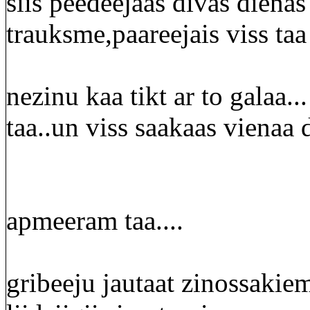
siis peedeejaas divas dienas 
trauksme,paareejais viss taa
nezinu kaa tikt ar to galaa.
taa..un viss saakaas vienaa
apmeeram taa....
gribeeju jautaat zinossakie