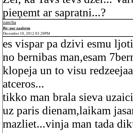
pieņemt ar sapratni...?
zancha
Re: par zaaleem
December 10, 2012 03:29PM
es vispar pa dzivi esmu ljot
no bernibas man,esam 7bern
klopeja un to visu redzeejaa
atceros...
tikko man brala sieva uzaic
uz paris dienam,laikam jasa
mazliet...vinja man tada dikt