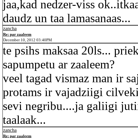
jaa,kad nedzer-viss ok..itka
daudz un taa lamasanaas...
zancha
Re: par zaaleem
December 10, 2012 03:40PM
te psihs maksaa 20ls... priek
sapumpetu ar zaaleem?
veel tagad vismaz man ir saju
protams ir vajadziigi cilvek
sevi negribu....ja galiigi j
taalaak...
zancha
Re: par zaaleem