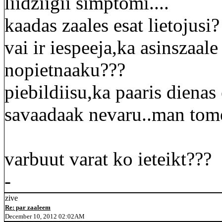
liidziigii simptomi....
kaadas zaales esat lietojusi?
vai ir iespeeja,ka asinszaale
nopietnaaku???
piebildiisu,ka paaris dienas
savaadaak nevaru..man tome
varbuut varat ko ieteikt???
-
zive
Re: par zaaleem
December 10, 2012 02:02AM