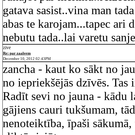
gatava sasist..vina man tada
abas te karojam...tapec ari 
nebutu tada..lai varetu sanj
zive
Re: par zaaleem
December 10, 2012 02:43PM
zancha - kaut ko sākt no ja
no iepriekšējās dzīvēs. Tas i
Radīt sevi no jauna - kādu l
gājiens cauri tukšumam, tād
nenoteiktība, īpaši sākumā, 