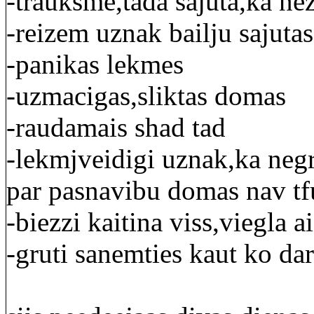
-trauksme,tada sajuta,ka nez
-reizem uznak bailju sajutas
-panikas lekmes
-uzmacigas,sliktas domas
-raudamais shad tad
-lekmjveidigi uznak,ka negr
par pasnavibu domas nav tfu
-biezzi kaitina viss,viegla 
-gruti sanemties kaut ko dar