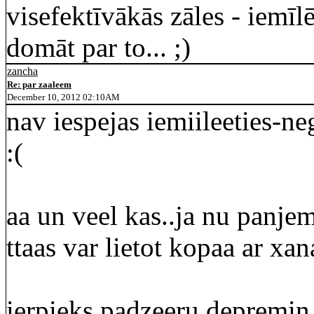
visefektīvākās zāles - iemīlēt
domāt par to... ;)
zancha
Re: par zaaleem
December 10, 2012 02:10AM
nav iespejas iemiileeties-ne
:(
aa un veel kas..ja nu panjem
ttaas var lietot kopaa ar xa
ierpieks padzeeru depremin.