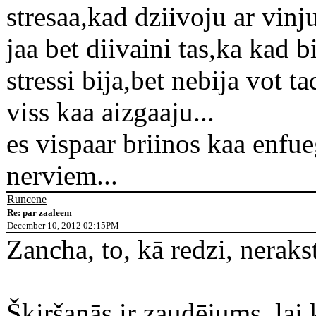
stresaa,kad dziivoju ar vinju
jaa bet diivaini tas,ka kad b
stressi bija,bet nebija vot t
viss kaa aizgaaju...
es vispaar briinos kaa enfue
nerviem...
Runcene
Re: par zaaleem
December 10, 2012 02:15PM
Zancha, to, kā redzi, nerakst
Šķiršanās ir zaudējums, lai k