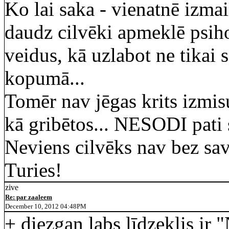
Ko lai saka - vienatnē izmainī
daudz cilvēki apmeklē psih
veidus, kā uzlabot ne tikai 
kopumā...
Tomēr nav jēgas krits izmisu
kā gribētos... NESODI pati s
Neviens cilvēks nav bez s
Turies!
zive
Re: par zaaleem
December 10, 2012 04:48PM
+ diezgan labs līdzeklis ir 