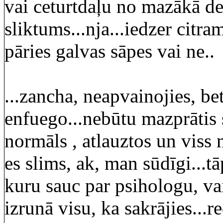
vai ceturtdaļu no mazākā dev
sliktums...nja...iedzer citra
pāries galvas sāpes vai ne..
...zancha, neapvainojies, b
enfuego...nebūtu mazprātis s
normāls , atlauztos un viss n
es slims, ak, man sūdīgi...t
kuru sauc par psihologu, vai
izrunā visu, ka sakrājies...r