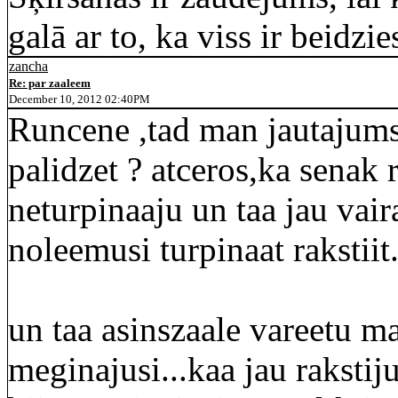
galā ar to, ka viss ir beidzie
zancha
Re: par zaaleem
December 10, 2012 02:40PM
Runcene ,tad man jautajums 
palidzet ? atceros,ka senak 
neturpinaaju un taa jau vair
noleemusi turpinaat rakstiit.
un taa asinszaale vareetu m
meginajusi...kaa jau rakstij