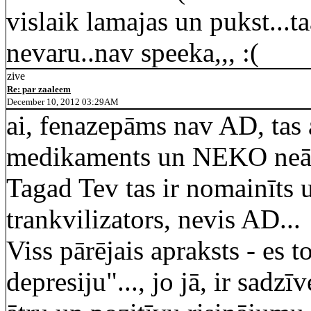
vislaik lamajas un pukst...ta
nevaru..nav speeka,,, :(
zive
Re: par zaaleem
December 10, 2012 03:29AM
ai, fenazepāms nav AD, tas 
medikaments un NEKO neārst
Tagad Tev tas ir nomainīts u
trankvilizators, nevis AD...
Viss pārējais apraksts - es 
depresiju"..., jo jā, ir sadzīv