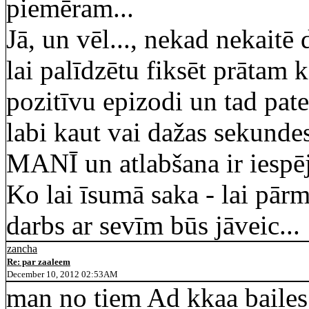
piemēram...
Jā, un vēl..., nekad nekaitē
lai palīdzētu fiksēt prātam 
pozitīvu epizodi un tad patei
labi kaut vai dažas sekundes
MANĪ un atlabšana ir iespē
Ko lai īsumā saka - lai pārm
darbs ar sevīm būs jāveic...
zancha
Re: par zaaleem
December 10, 2012 02:53AM
man no tiem Ad kkaa bailes,j