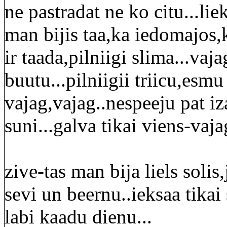
ne pastradat ne ko citu...lie
man bijis taa,ka iedomajos,
ir taada,pilniigi slima...vaja
buutu...pilniigii triicu,esmu
vajag,vajag..nespeeju pat iz
suni...galva tikai viens-vaja
zive-tas man bija liels solis,
sevi un beernu..ieksaa tikai
labi kaadu dienu...