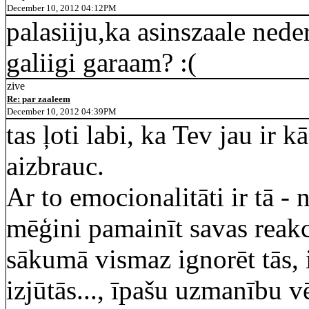
December 10, 2012 04:12PM
palasiiju,ka asinszaale nede
galiigi garaam? :(
zive
Re: par zaaleem
December 10, 2012 04:39PM
tas ļoti labi, ka Tev jau ir 
aizbrauc.
Ar to emocionalitāti ir tā -
mēģini pamainīt savas reakc
sākumā vismaz ignorēt tās, i
izjūtās..., īpašu uzmanību vē