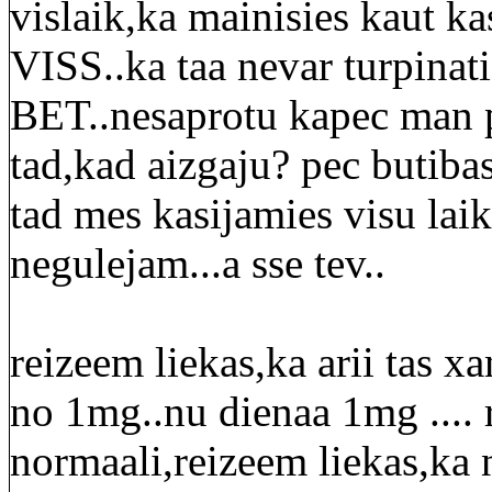
vislaik,ka mainisies kaut ka
VISS..ka taa nevar turpinati
BET..nesaprotu kapec man pal
tad,kad aizgaju? pec butibas
tad mes kasijamies visu laik
negulejam...a sse tev..
reizeem liekas,ka arii tas x
no 1mg..nu dienaa 1mg .... 
normaali,reizeem liekas,ka n