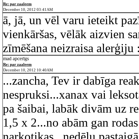
Re: par zaaleem
December 10, 2012 03:41AM
ā, jā, un vēl varu ieteikt p
vienkāršas, vēlāk aizvien s
zīmēšana neizraisa alerģiju 
mad apcerīgs
Re: par zaaleem
December 10, 2012 10:40AM
...zancha, Tev ir dabīga rea
nespruksi...xanax vai lekso
pa šaibai, labāk divām uz re
1,5 x 2...no abām gan rodas 
narkotikas...nedēļu pastaig