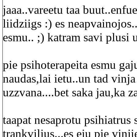
jaaa..vareetu taa buut..enf
liidziigs :) es neapvainojos
esmu.. ;) katram savi plusi 
pie psihoterapeita esmu gaj
naudas,lai ietu..un tad vinj
uzzvana....bet saka jau,ka z
taapat nesaprotu psihiatrus 
trankviljus...es eju pie vinj