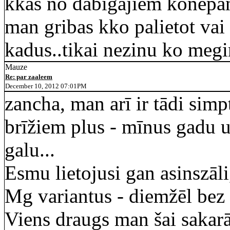
kkas no dabigajiem konepane
man gribas kko palietot va
kadus..tikai nezinu ko megi
Mauze
Re: par zaaleem
December 10, 2012 07:01PM
zancha, man arī ir tādi sim
brīžiem plus - mīnus gadu u
galu...
Esmu lietojusi gan asinszāl
Mg variantus - diemžēl bez 
Viens draugs man šai sakarā