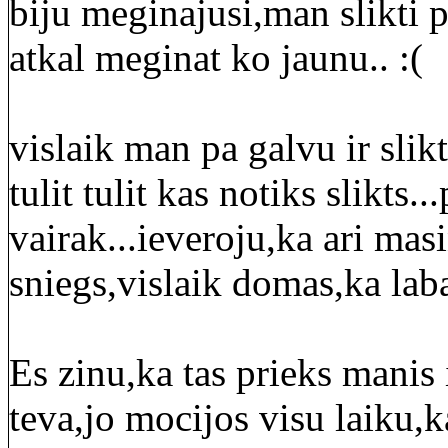
biju meginajusi,man slikti p
atkal meginat ko jaunu.. :(
vislaik man pa galvu ir slik
tulit tulit kas notiks slikts.
vairak...ieveroju,ka ari mas
sniegs,vislaik domas,ka laba
Es zinu,ka tas prieks manis 
teva,jo mocijos visu laiku,ka