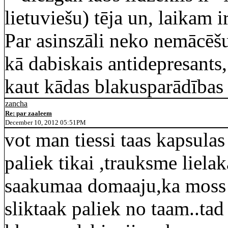
lietuviešu) tēja un, laikam i
Par asinszāli neko nemācēšu t
kā dabiskais antidepresants,
kaut kādas blakusparādības 
zancha
Re: par zaaleem
December 10, 2012 05:51PM
vot man tiessi taas kapsulas
paliek tikai ,trauksme liela
saakumaa domaaju,ka moss
sliktaak paliek no taam..tad 