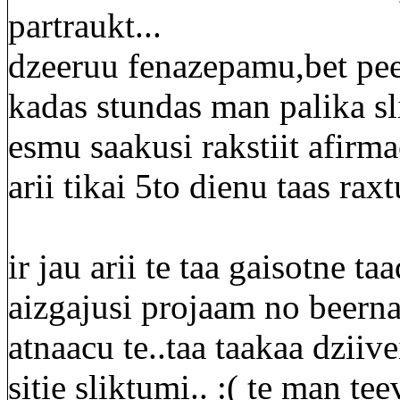
partraukt...
dzeeruu fenazepamu,bet pee
kadas stundas man palika sl
esmu saakusi rakstiit afirma
arii tikai 5to dienu taas raxt
ir jau arii te taa gaisotne 
aizgajusi projaam no beerna
atnaacu te..taa taakaa dziiv
sitie sliktumi.. :( te man te