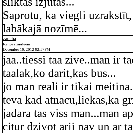
sliktās izjūtas...
Saprotu, ka viegli uzrakstīt,
labākajā nozīmē...
zancha
Re: par zaaleem
December 10, 2012 02:57PM
jaa..tiessi taa zive..man ir 
taalak,ko darit,kas bus...
jo man reali ir tikai meitina.
teva kad atnacu,liekas,ka g
jadara tas viss man...man apr
citur dzivot arii nav un ar 