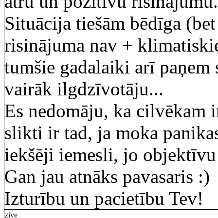
ātru un pozitīvu risinājumu.
Situācija tiešām bēdīga (bet
risinājuma nav + klimatiskie
tumšie gadalaiki arī paņem s
vairāk ilgdzīvotāju...
Es nedomāju, ka cilvēkam ir
slikti ir tad, ja moka panika
iekšēji iemesli, jo objektīv
Gan jau atnāks pavasaris :)
Izturību un pacietību Tev!
zive