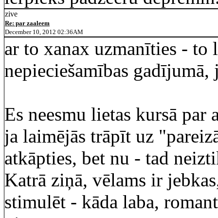
zive
Re: par zaaleem
December 10, 2012 02:36AM
ar to xanax uzmanīties - to l
nepieciešamības gadījumā, jo
Es neesmu lietas kursā par a
ja laimējās trāpīt uz "pareiz
atkāpties, bet nu - tad neiz
Katrā ziņā, vēlams ir jebkas
stimulēt - kāda laba, roman