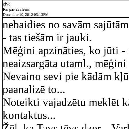
zive
Re: par zaaleem
December 10, 2012 03:13PM
nebaidies no savām sajūtām. 
- tas tiešām ir jauki.
Mēģini apzināties, ko jūti -
neaizsargāta utaml., mēģini 
Nevaino sevi pie kādām kļūd
paanalizē to...
Noteikti vajadzētu meklēt k
kontaktus...
Žēl, ka Tavs tēvs dzer... Var