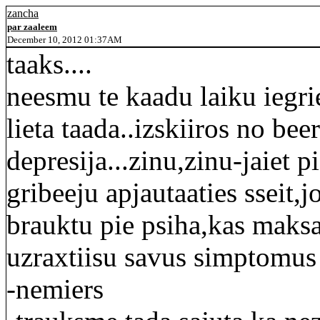
zancha
par zaaleem
December 10, 2012 01:37AM
taaks....
neesmu te kaadu laiku iegrie
lieta taada..izskiiros no be
depresija...zinu,zinu-jaiet 
gribeeju apjautaaties sseit,
brauktu pie psiha,kas maksa
uzraxtiisu savus simptomus
-nemiers