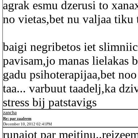
agrak esmu dzerusi to xana
no vietas,bet nu valjaa tiku t
baigi negribetos iet slimnii
pavisam,jo manas lielakas 
gadu psihoterapijaa,bet noo
taa... varbuut taadelj,ka dz
stress bij patstavigs
zancha
Re: par zaaleem
December 10, 2012 02:41PM
runajot par meitinu..reizeem