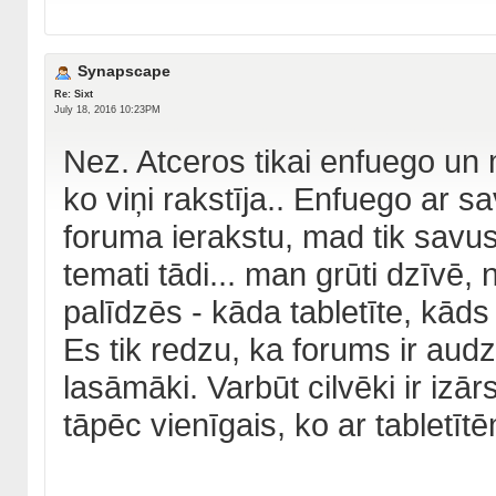
Synapscape
Re: Sixt
July 18, 2016 10:23PM
Nez. Atceros tikai enfuego un
ko viņi rakstīja.. Enfuego ar 
foruma ierakstu, mad tik savus
temati tādi... man grūti dzīvē
palīdzēs - kāda tabletīte, kāds
Es tik redzu, ka forums ir audzi
lasāmāki. Varbūt cilvēki ir izār
tāpēc vienīgais, ko ar tabletītē