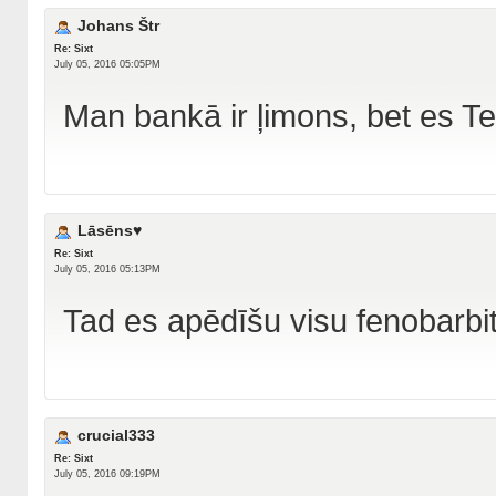
Johans Štr
Re: Sixt
July 05, 2016 05:05PM
Man bankā ir ļimons, bet es T
Lāsēns♥
Re: Sixt
July 05, 2016 05:13PM
Tad es apēdīšu visu fenobarbi
crucial333
Re: Sixt
July 05, 2016 09:19PM