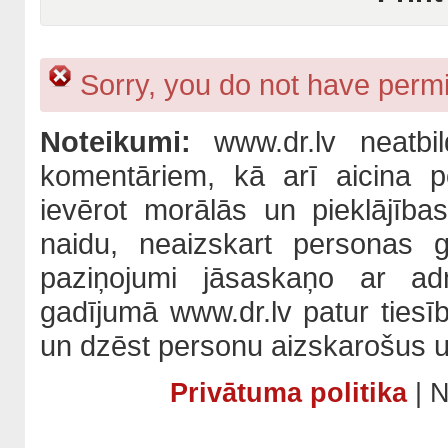
Sorry, you do not have permis
Noteikumi:
www.dr.lv neatbil
komentāriem, kā arī aicina po
ievērot morālās un pieklājība
naidu, neaizskart personas 
paziņojumi jāsaskaņo ar adm
gadījumā www.dr.lv patur tiesī
un dzēst personu aizskarošus u
Privātuma politika
| N