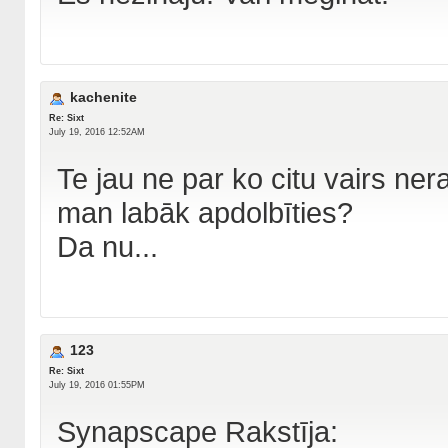
kachenite
Re: Sixt
July 19, 2016 12:52AM
Te jau ne par ko citu vairs ner
man labāk apdolbīties?
Da nu...
123
Re: Sixt
July 19, 2016 01:55PM
Synapscape Rakstīja: