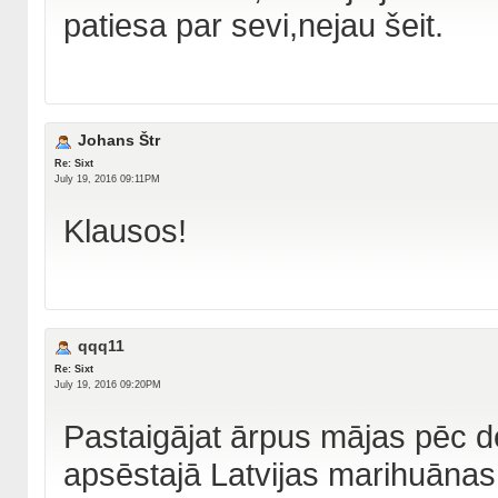
patiesa par sevi,nejau šeit.
Johans Štr
Re: Sixt
July 19, 2016 09:11PM
Klausos!
qqq11
Re: Sixt
July 19, 2016 09:20PM
Pastaigājat ārpus mājas pēc d
apsēstajā Latvijas marihuānas 