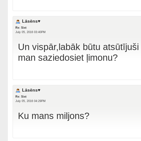
Lāsēns♥
Re: Sixt
July 05, 2016 03:40PM
Un vispār,labāk būtu atsūtījuši 
man saziedosiet ļimonu?
Lāsēns♥
Re: Sixt
July 05, 2016 04:29PM
Ku mans miljons?