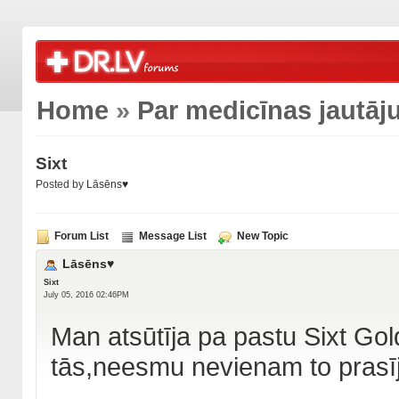
Home
»
Par medicīnas jautā
Sixt
Posted by
Lāsēns♥
Forum List
Message List
New Topic
Lāsēns♥
Sixt
July 05, 2016 02:46PM
Man atsūtīja pa pastu Sixt Go
tās,neesmu nevienam to prasīj