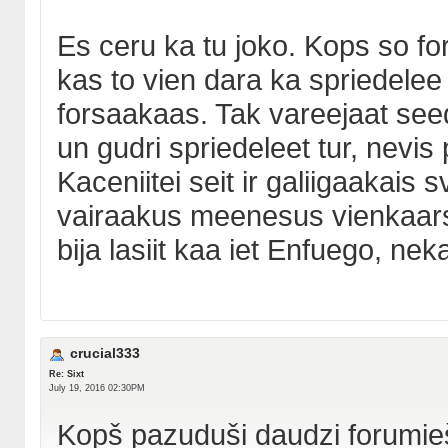
Es ceru ka tu joko. Kops so for
kas to vien dara ka spriedelee
forsaakaas. Tak vareejaat se
un gudri spriedeleet tur, nevis 
Kaceniitei seit ir galiigaakais sv
vairaakus meenesus vienkaars
bija lasiit kaa iet Enfuego, ne
crucial333
Re: Sixt
July 19, 2016 02:30PM
Kopš pazuduši daudzi forumieši