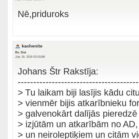
Nē,priduroks
kachenite
Re: Sixt
July 18, 2016 03:01AM
Johans Štr Rakstīja:
---------------------------------------
> Tu laikam biji lasījis kādu ci
> vienmēr bijis atkarībnieku fo
> galvenokārt dalījās pieredz
> izjūtām un atkarībām no AD, 
> un neiroleptiķiem un citām 