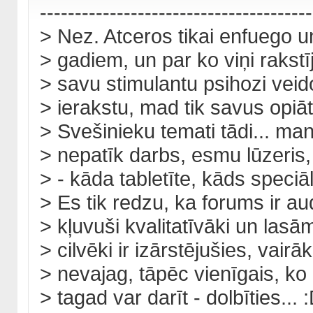
---------------------------------------
> Nez. Atceros tikai enfuego u
> gadiem, un par ko viņi rakstī
> savu stimulantu psihozi vei
> ierakstu, mad tik savus opiāt
> Svešinieku temati tādi... man
> nepatīk darbs, esmu lūzeris
> - kāda tabletīte, kāds speciāl
> Es tik redzu, ka forums ir aud
> kļuvuši kvalitatīvāki un lasā
> cilvēki ir izārstējušies, vairā
> nevajag, tāpēc vienīgais, ko 
> tagad var darīt - dolbīties... 