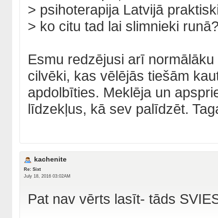
> psihoterapija Latvijā praktisk
> ko citu tad lai slimnieki runā
Esmu redzējusi arī normālāku p
cilvēki, kas vēlējās tiešām kau
apdolbīties. Meklēja un apspri
līdzekļus, kā sev palīdzēt. Tagad
kachenite
Re: Sixt
July 18, 2016 03:02AM
Pat nav vērts lasīt- tāds SVIE