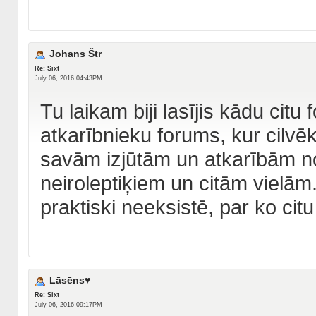
Johans Štr
Re: Sixt
July 06, 2016 04:43PM
Tu laikam biji lasījis kādu citu
atkarībnieku forums, kur cilvēk
savām izjūtām un atkarībām no
neiroleptiķiem un citām vielām
praktiski neeksistē, par ko citu
Lāsēns♥
Re: Sixt
July 06, 2016 09:17PM