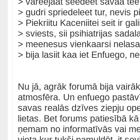
> vareejaat seedeet savaa te
> gudri spriedeleet tur, nevis p
> Piekriitu Kaceniitei seit ir gal
> sviests, sii psihiatrijas sadal
> meenesus vienkaarsi nelas
> bija lasiit kaa iet Enfuego, 
Nu jā, agrāk forumā bija vair
atmosfēra. Un enfuego pastāvī
savas realās dzīves ziepju op
lietas. Bet forums patiesībā kā b
ņemam no informatīvās vai med
vieta kur tukši pamuldēt, it sev