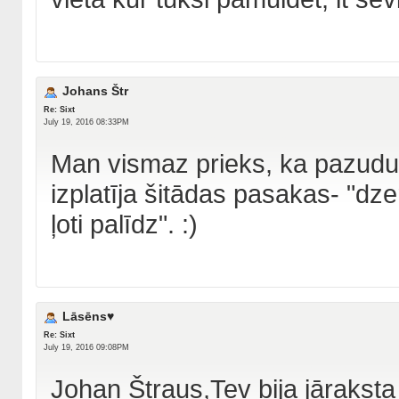
Johans Štr
Re: Sixt
July 19, 2016 08:33PM
Man vismaz prieks, ka pazuduš
izplatīja šitādas pasakas- "d
ļoti palīdz". :)
Lāsēns♥
Re: Sixt
July 19, 2016 09:08PM
Johan Štraus,Tev bija jāraksta