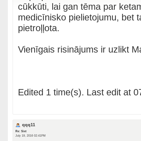
cūkkūti, lai gan tēma par keta
medicīnisko pielietojumu, bet 
pietroļļota.
Vienīgais risinājums ir uzlikt 
Edited 1 time(s). Last edit at
qqq11
Re: Sixt
July 19, 2016 02:41PM