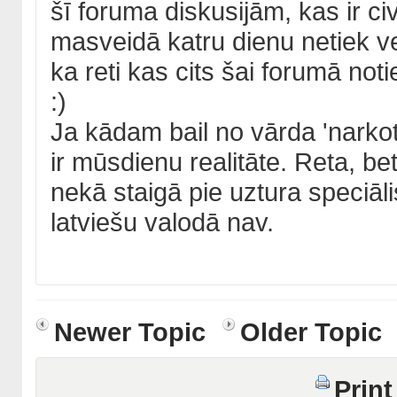
šī foruma diskusijām, kas ir ci
masveidā katru dienu netiek ve
ka reti kas cits šai forumā not
:)
Ja kādam bail no vārda 'narkot
ir mūsdienu realitāte. Reta, be
nekā staigā pie uztura speciāl
latviešu valodā nav.
Newer Topic
Older Topic
Print