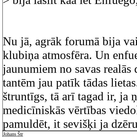
Nu jā, agrāk forumā bija v
klubiņa atmosfēra. Un enfue
jaunumiem no savas realās 
tantēm jau patīk tādas lieta
štruntīgs, tā arī tagad ir, 
medicīniskās vērtības viedok
pamuldēt, it sevišķi ja dzēru
Johans Štr