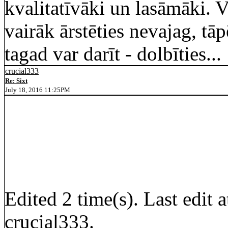
kvalitatīvāki un lasāmāki. Va
vairāk ārstēties nevajag, tāp
tagad var darīt - dolbīties...
crucial333
Re: Sixt
July 18, 2016 11:25PM
Edited 2 time(s). Last edi
crucial333.