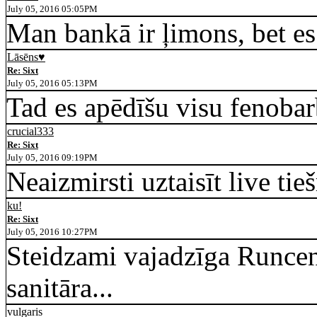
July 05, 2016 05:05PM
Man bankā ir ļimons, bet e
Lāsēns♥
Re: Sixt
July 05, 2016 05:13PM
Tad es apēdīšu visu fenobar
crucial333
Re: Sixt
July 05, 2016 09:19PM
Neaizmirsti uztaisīt live tieš
ku!
Re: Sixt
July 05, 2016 10:27PM
Steidzami vajadzīga Runcen
sanitāra...
vulgaris