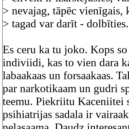
> nevajag, tāpēc vienīgais, 
> tagad var darīt - dolbīties.
Es ceru ka tu joko. Kops so
indiviidi, kas to vien dara k
labaakaas un forsaakaas. Ta
par narkotikaam un gudri spr
teemu. Piekriitu Kaceniitei se
psihiatrijas sadala ir vaira
nelasaama. Daudz interesanta