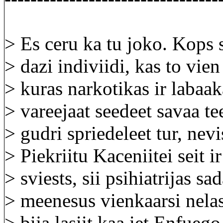
> Es ceru ka tu joko. Kops
> dazi indiviidi, kas to vien
> kuras narkotikas ir labaa
> vareejaat seedeet savaa t
> gudri spriedeleet tur, nevi
> Piekriitu Kaceniitei seit i
> sviests, sii psihiatrijas sa
> meenesus vienkaarsi nela
> bija lasiit kaa iet Enfueg