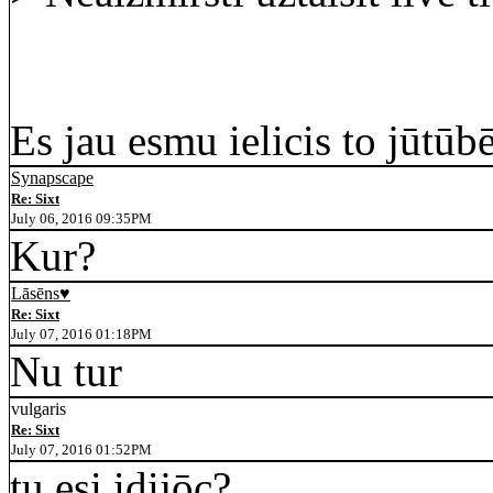
Es jau esmu ielicis to jūtūb
Synapscape
Re: Sixt
July 06, 2016 09:35PM
Kur?
Lāsēns♥
Re: Sixt
July 07, 2016 01:18PM
Nu tur
vulgaris
Re: Sixt
July 07, 2016 01:52PM
tu esi idijōc?