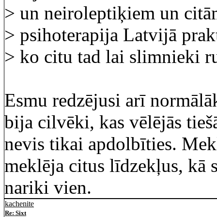
> un neiroleptiķiem un cit
> psihoterapija Latvijā prak
> ko citu tad lai slimnieki 
Esmu redzējusi arī normālāk
bija cilvēki, kas vēlējās ti
nevis tikai apdolbīties. Mek
meklēja citus līdzekļus, kā s
nariki vien.
kachenite
Re: Sixt