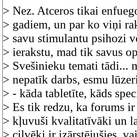
> Nez. Atceros tikai enfueg
> gadiem, un par ko viņi rak
> savu stimulantu psihozi 
> ierakstu, mad tik savus op
> Svešinieku temati tādi... 
> nepatīk darbs, esmu lūzer
> - kāda tabletīte, kāds spec
> Es tik redzu, ka forums ir 
> kļuvuši kvalitatīvāki un 
> cilvēki ir izārstējušies, va