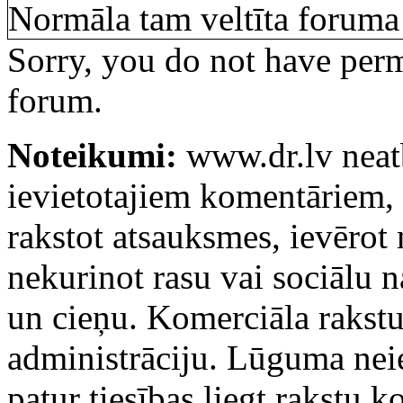
Normāla tam veltīta foruma 
Sorry, you do not have permi
forum.
Noteikumi:
www.dr.lv neatb
ievietotajiem komentāriem, k
rakstot atsauksmes, ievērot
nekurinot rasu vai sociālu 
un cieņu. Komerciāla rakstu
administrāciju. Lūguma ne
patur tiesības liegt rakstu 