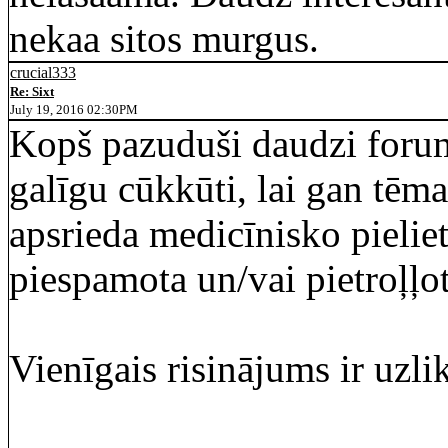
nekaa sitos murgus.
crucial333
Re: Sixt
July 19, 2016 02:30PM
Kopš pazuduši daudzi forumi
galīgu cūkkūti, lai gan tēm
apsrieda medicīnisko pielie
piespamota un/vai pietroļļot
Vienīgais risinājums ir uzl