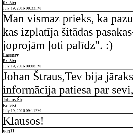
Re: Sixt
July 19, 2016 08:33PM
Man vismaz prieks, ka pazud
kas izplatīja šitādas pasak
joprojām ļoti palīdz". :)
Lāsēns♥
Re: Sixt
July 19, 2016 09:08PM
Johan Štraus,Tev bija jāraks
informācija patiesa par sevi,
Johans Štr
Re: Sixt
July 19, 2016 09:11PM
Klausos!
qqq11