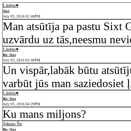
Lāsēns♥
Sixt
July 05, 2016 02:46PM
Man atsūtīja pa pastu Sixt 
uzvārdu uz tās,neesmu nevie
Lāsēns♥
Re: Sixt
July 05, 2016 03:40PM
Un vispār,labāk būtu atsūtīj
varbūt jūs man saziedosiet
Lāsēns♥
Re: Sixt
July 05, 2016 04:29PM
Ku mans miljons?
Johans Štr
Re: Sixt