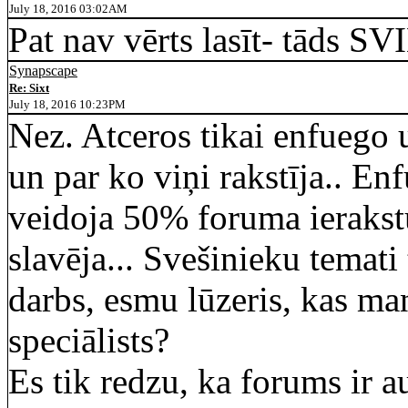
July 18, 2016 03:02AM
Pat nav vērts lasīt- tāds S
Synapscape
Re: Sixt
July 18, 2016 10:23PM
Nez. Atceros tikai enfuego
un par ko viņi rakstīja.. En
veidoja 50% foruma ierakst
slavēja... Svešinieku temati 
darbs, esmu lūzeris, kas man
speciālists?
Es tik redzu, ka forums ir a