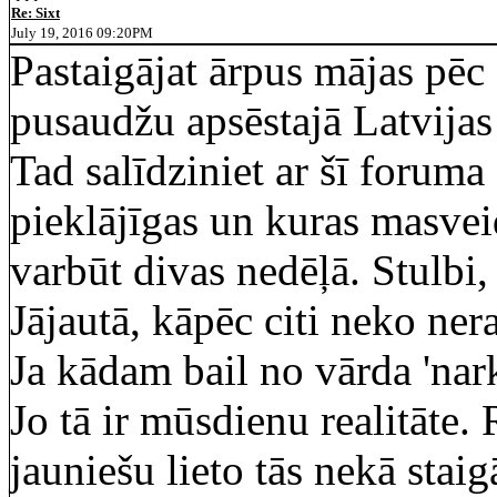
Re: Sixt
July 19, 2016 09:20PM
Pastaigājat ārpus mājas pēc 
pusaudžu apsēstajā Latvijas
Tad salīdziniet ar šī foruma 
pieklājīgas un kuras masvei
varbūt divas nedēļā. Stulbi, 
Jājautā, kāpēc citi neko nera
Ja kādam bail no vārda 'nark
Jo tā ir mūsdienu realitāte.
jauniešu lieto tās nekā staig