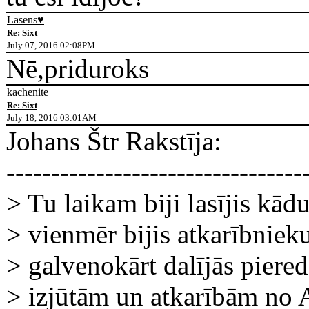
Lāsēns♥
Re: Sixt
July 07, 2016 02:08PM
Nē,priduroks
kachenite
Re: Sixt
July 18, 2016 03:01AM
Johans Štr Rakstīja:
---------------------------------
> Tu laikam biji lasījis kād
> vienmēr bijis atkarībniek
> galvenokārt dalījās piere
> izjūtām un atkarībām no 