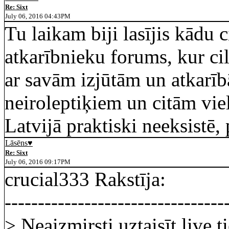
Re: Sixt
July 06, 2016 04:43PM
Tu laikam biji lasījis kādu 
atkarībnieku forums, kur ci
ar savām izjūtām un atkarī
neiroleptiķiem un citām vie
Latvijā praktiski neeksistē, 
Lāsēns♥
Re: Sixt
July 06, 2016 09:17PM
crucial333 Rakstīja:
---------------------------------
> Neaizmirsti uztaisīt live ti