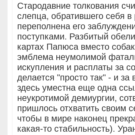
Стародавние толкования счи
слепца, обратившего себя в 
переполнена его заблужде
поступками. Разбитый обелис
картах Папюса вместо собак
эмблема неумолимой фатальн
искупления и расплаты за со
делается "просто так" - и за
здесь уместна еще одна ссы
неукротимой демиургии, сот
пришлось отхватить своим се
чтобы в мире наконец прекр
какая-то стабильность). Ур