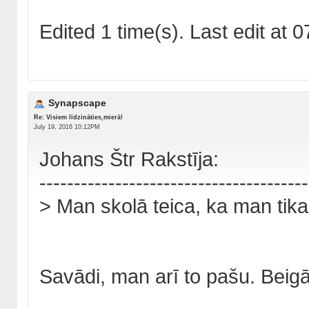
Edited 1 time(s). Last edit a
Synapscape
Re: Visiem līdzināties,mierā!
July 19, 2016 10:12PM
Johans Štr Rakstīja:
---------------------------------------
> Man skolā teica, ka man tikai 
Savādi, man arī to pašu. Beig