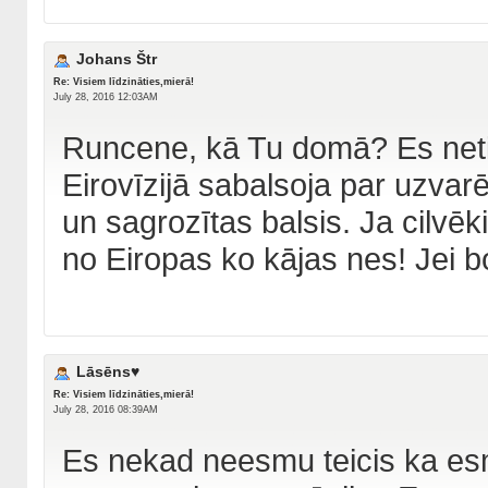
Johans Štr
Re: Visiem līdzināties,mierā!
July 28, 2016 12:03AM
Runcene, kā Tu domā? Es netic
Eirovīzijā sabalsoja par uzva
un sagrozītas balsis. Ja cilvē
no Eiropas ko kājas nes! Jei b
Lāsēns♥
Re: Visiem līdzināties,mierā!
July 28, 2016 08:39AM
Es nekad neesmu teicis ka esm