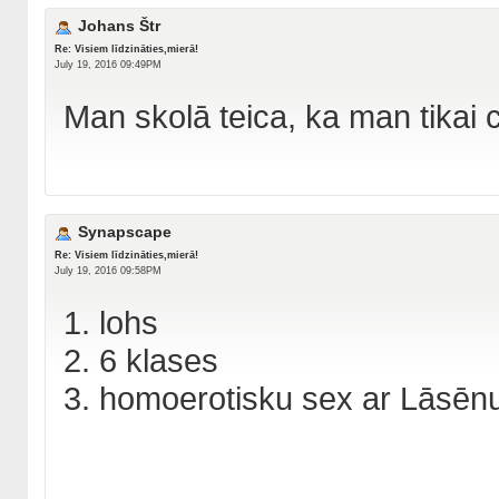
Johans Štr
Re: Visiem līdzināties,mierā!
July 19, 2016 09:49PM
Man skolā teica, ka man tikai ci
Synapscape
Re: Visiem līdzināties,mierā!
July 19, 2016 09:58PM
1. lohs
2. 6 klases
3. homoerotisku sex ar Lāsēn