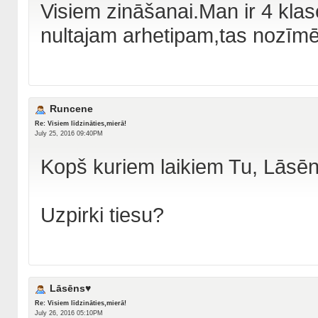
Visiem zināšanai.Man ir 4 klas
nultajam arhetipam,tas nozīmē
Runcene
Re: Visiem līdzināties,mierā!
July 25, 2016 09:40PM
Kopš kuriem laikiem Tu, Lāsēn
Uzpirki tiesu?
Lāsēns♥
Re: Visiem līdzināties,mierā!
July 26, 2016 05:10PM