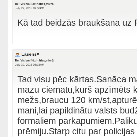
Re: Visiem līdzināties,mierā!
July 29, 2016 09:58PM
Kā tad beidzās braukšana uz F
Lāsēns♥
Re: Visiem līdzināties,mierā!
July 30, 2016 08:15AM
Tad visu pēc kārtas.Sanāca man
mazu ciematu,kurš apzīmēts kā 
mežs,braucu 120 km/st,apturēja
mani,lai papildinātu valsts bud
formāliem pārkāpumiem.Paliku
prēmiju.Starp citu par policija