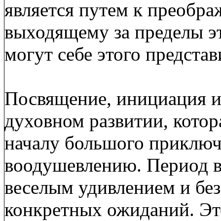
является путем к преобра
выходящему за пределы эт
могут себе этого представ
Посвящение, инициация и 
духовном развитии, котор
началу большого приключ
воодушевлению. Период вс
веселым удивлением и без
конкретных ожиданий. Это