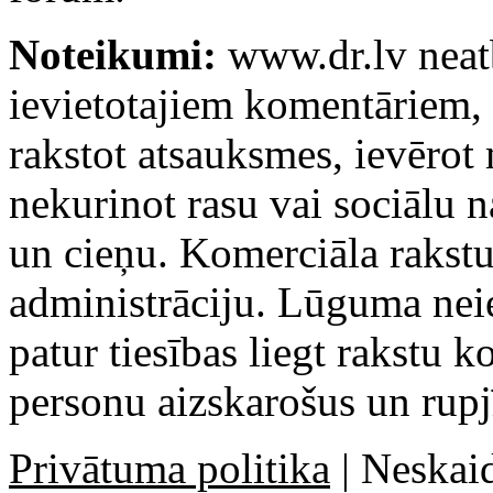
Noteikumi:
www.dr.lv neatb
ievietotajiem komentāriem, k
rakstot atsauksmes, ievērot
nekurinot rasu vai sociālu 
un cieņu. Komerciāla rakstu
administrāciju. Lūguma ne
patur tiesības liegt rakstu 
personu aizskarošus un rupj
Privātuma politika
| Neskaid