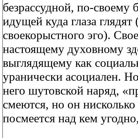
безрассудной, по-своему 
идущей куда глаза глядят 
своекорыстного эго). Сво
настоящему духовному зд
выглядящему как социаль
уранически асоциален. Но 
него шутовской наряд, «
смеются, но он нисколько 
посмеется над кем угодно,