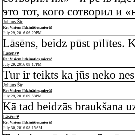
это тот, кого сотворил и «
Johans Štr
Re: Visiem līdzināties,mierā!
July 29, 2016 06:29PM
Lāsēns, beidz pūst pīlītes. K
Lāsēns♥
Re: Visiem līdzināties,mierā!
July 29, 2016 09:17PM
Tur ir teikts ka jūs neko nes
Johans Štr
Re: Visiem līdzināties,mierā!
July 29, 2016 09:58PM
Kā tad beidzās braukšana uz
Lāsēns♥
Re: Visiem līdzināties,mierā!
July 30, 2016 08:15AM