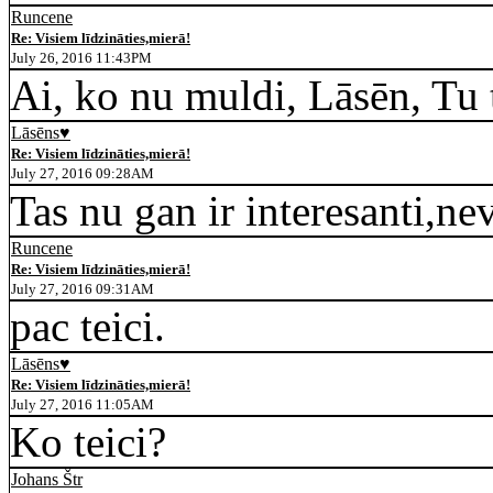
Runcene
Re: Visiem līdzināties,mierā!
July 26, 2016 11:43PM
Ai, ko nu muldi, Lāsēn, Tu t
Lāsēns♥
Re: Visiem līdzināties,mierā!
July 27, 2016 09:28AM
Tas nu gan ir interesanti,ne
Runcene
Re: Visiem līdzināties,mierā!
July 27, 2016 09:31AM
pac teici.
Lāsēns♥
Re: Visiem līdzināties,mierā!
July 27, 2016 11:05AM
Ko teici?
Johans Štr