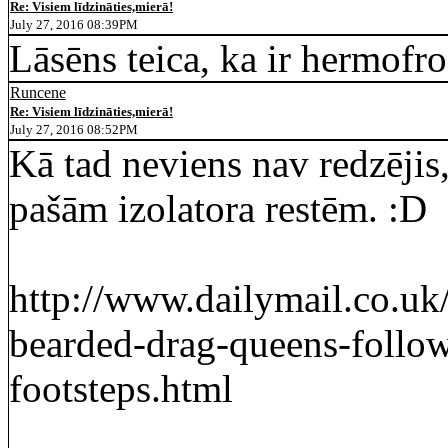
Re: Visiem līdzināties,mierā!
July 27, 2016 08:39PM
Lāsēns teica, ka ir hermofrod
Runcene
Re: Visiem līdzināties,mierā!
July 27, 2016 08:52PM
Kā tad neviens nav redzējis
pašām izolatora restēm. :D
http://www.dailymail.co.uk
bearded-drag-queens-follo
footsteps.html