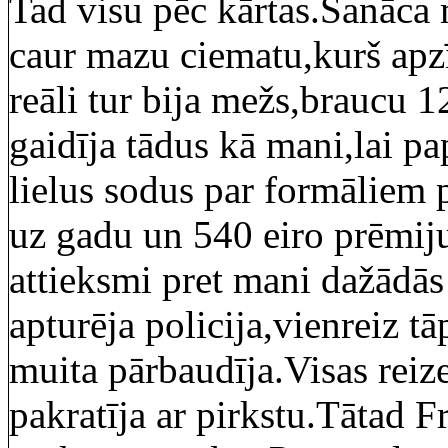
Tad visu pēc kārtas.Sanāca 
caur mazu ciematu,kurš apzī
reāli tur bija mežs,braucu 1
gaidīja tādus kā mani,lai pa
lielus sodus par formāliem
uz gadu un 540 eiro prēmiju.
attieksmi pret mani dažādās 
apturēja policija,vienreiz tā
muita pārbaudīja.Visas reize
pakratīja ar pirkstu.Tātad 