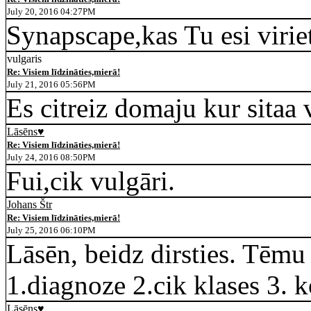
July 20, 2016 04:27PM
Synapscape,kas Tu esi viriet
vulgaris
Re: Visiem līdzināties,mierā!
July 21, 2016 05:56PM
Es citreiz domaju kur sitaa
Lāsēns♥
Re: Visiem līdzināties,mierā!
July 24, 2016 08:50PM
Fui,cik vulgāri.
Johans Štr
Re: Visiem līdzināties,mierā!
July 25, 2016 06:10PM
Lāsēn, beidz dirsties. Tēmu 
1.diagnoze 2.cik klases 3. k
Lāsēns♥