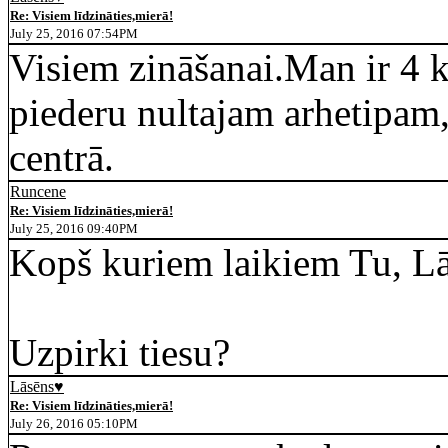
Re: Visiem līdzināties,mierā!
July 25, 2016 07:54PM
Visiem zināšanai.Man ir 4 k
piederu nultajam arhetipam,
centrā.
Runcene
Re: Visiem līdzināties,mierā!
July 25, 2016 09:40PM
Kopš kuriem laikiem Tu, Lā
Uzpirki tiesu?
Lāsēns♥
Re: Visiem līdzināties,mierā!
July 26, 2016 05:10PM