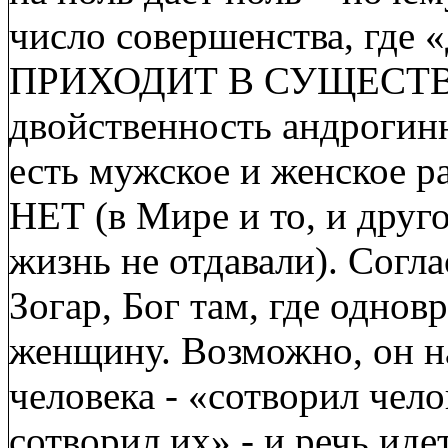
число совершенства, г
ПРИХОДИТ В СУЩЕСТВ
двойственность андрогинн
есть мужское и женское ра
НЕТ (в Мире и то, и друго
жизнь не отдавали). Согл
Зогар, Бог там, где одно
женщину. Возможно, он н
человека - «сотворил чел
сотворил их» - и речь ид