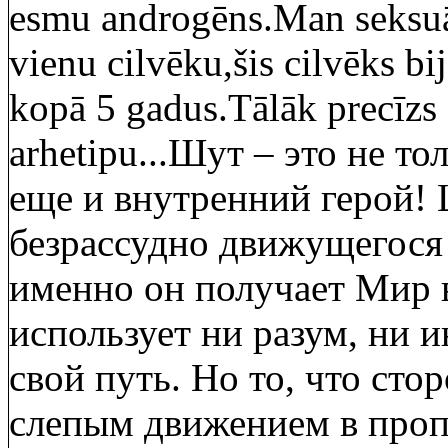
esmu androgēns.Man seksuāla
vienu cilvēku,šis cilvēks bi
kopā 5 gadus.Tālāk precīzs
arhetipu...Шут – это не т
еще и внутренний герой! 
безрассудно движущегося 
именно он получает Мир в
использует ни разум, ни и
свой путь. Но то, что ст
слепым движением в пропа