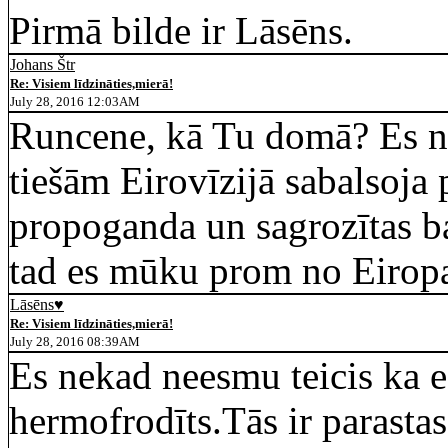
Pirmā bilde ir Lāsēns.
Johans Štr
Re: Visiem līdzināties,mierā!
July 28, 2016 12:03AM
Runcene, kā Tu domā? Es ne
tiešām Eirovīzijā sabalsoja
propoganda un sagrozītas bal
tad es mūku prom no Eiropa
Lāsēns♥
Re: Visiem līdzināties,mierā!
July 28, 2016 08:39AM
Es nekad neesmu teicis ka e
hermofrodīts.Tās ir parastas