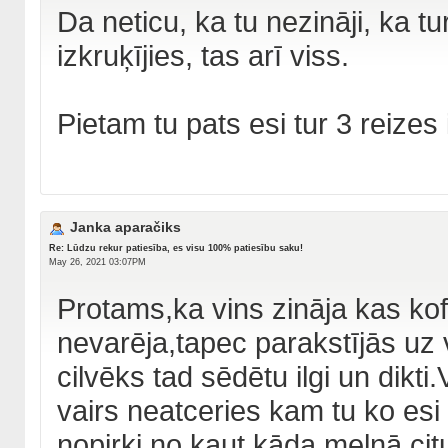
Da neticu, ka tu nezināji, ka tu
izkruķījies, tas arī viss.
Pietam tu pats esi tur 3 reizes
Janka aparačiks
Re: Lūdzu rekur patiesība, es visu 100% patiesību saku!
May 26, 2021 03:07PM
Protams,ka vins zināja kas kof
nevarēja,tapec parakstījās uz
cilvēks tad sēdētu ilgi un dikt
vairs neatceries kam tu ko esi 
nopirki no kaut kāda melnā citu