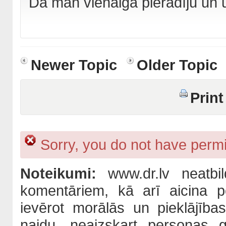
Da man vienalga pierādīju un 
Newer Topic
Older Topic
Print
Sorry, you do not have permis
Noteikumi:
www.dr.lv neatbil
komentāriem, kā arī aicina po
ievērot morālās un pieklājība
naidu, neaizskart personas 