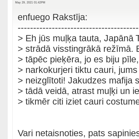
May 29, 2021 01:42PM
enfuego Rakstīja:
---------------------------------------
> Eh jūs muļķa tauta, Japānā 
> strādā visstingrākā režīmā. 
> tāpēc pieķēra, jo es biju pīle, l
> narkokurjeri tiktu cauri, jums
> neizglītoti! Jakudzes mafija s
> tādā veidā, atrast muļķi un i
> tikmēr citi iziet cauri costume
Vari netaisnoties, pats sapini