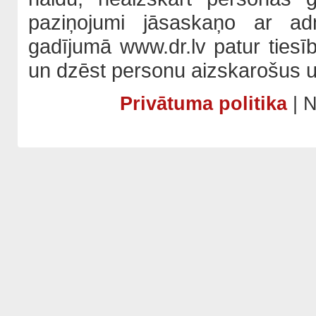
paziņojumi jāsaskaņo ar adm
gadījumā www.dr.lv patur tiesī
un dzēst personu aizskarošus u
Privātuma politika
| N