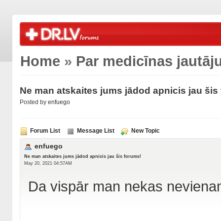
Home
»
Par medicīnas jautā
Ne man atskaites jums jādod apnicis jau šis
Posted by
enfuego
Forum List
Message List
New Topic
enfuego
Ne man atskaites jums jādod apnicis jau šis forums!
May 20, 2021 04:57AM
Da vispār man nekas nevienam n