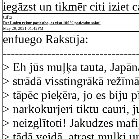
iegāzst un tikmēr citi iziet 
tufta
Re: Lūdzu rekur patiesība, es visu 100% patiesību saku!
May 29, 2021 01:42PM
enfuego Rakstīja:
---------------------------------
> Eh jūs muļķa tauta, Japān
> strādā visstingrākā režīm
> tāpēc pieķēra, jo es biju pīl
> narkokurjeri tiktu cauri, j
> neizglītoti! Jakudzes mafij
> tādā veidā, atrast muļķi u