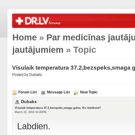
Home
»
Par medicīnas jautā
jautājumiem
» Topic
Visulaik temperatura 37.2,bezspeks,smaga ga
Posted by
Dubaks
Forum List
Message List
New Topic
Dubaks
Visulaik temperatura 37.2,bezspeks,smaga galva. Ko ieteiksiet?
March 22, 2019 10:40PM
Labdien.