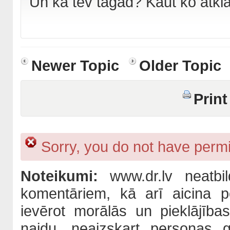
Un kā tev tagad? Kaut ko atkl
Newer Topic
Older Topic
Print
Sorry, you do not have permis
Noteikumi:
www.dr.lv neatbil
komentāriem, kā arī aicina po
ievērot morālās un pieklājība
naidu, neaizskart personas 