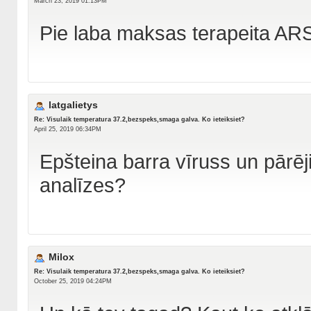
March 23, 2019 01:13PM
Pie laba maksas terapeita AR
latgalietys
Re: Visulaik temperatura 37.2,bezspeks,smaga galva. Ko ieteiksiet?
April 25, 2019 06:34PM
Epšteina barra vīruss un pārēj
analīzes?
Milox
Re: Visulaik temperatura 37.2,bezspeks,smaga galva. Ko ieteiksiet?
October 25, 2019 04:24PM