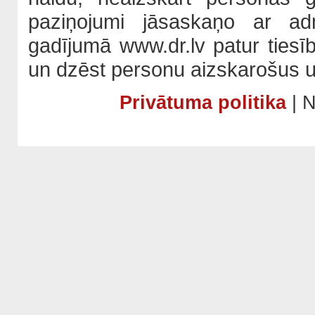
paziņojumi jāsaskaņo ar adm
gadījumā www.dr.lv patur tiesī
un dzēst personu aizskarošus u
Privātuma politika
| N