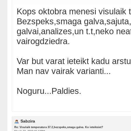
Kops oktobra menesi visulaik t
Bezspeks,smaga galva,sajuta,k
galvai,analizes,un t.t,neko neat
vairogdziedra.
Var but varat ieteikt kadu arst
Man nav vairak varianti...
Noguru...Paldies.
Sabzira
Re: Visulaik temperatura 37.2,bezspeks,smaga galva. Ko ieteiksiet?