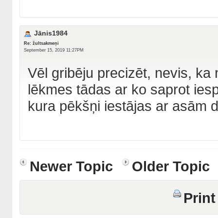
Jānis1984
Re: žultsakmeņi
September 15, 2019 11:27PM
Vēl gribēju precizēt, nevis, ka
lēkmes tādas ar ko saprot ies
kura pēkšņi iestājas ar asām 
Newer Topic
Older Topic
Print