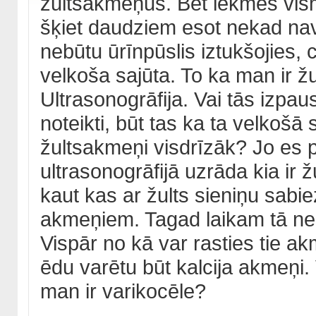
žultsakmeņus. Bet lēkmes vism
šķiet daudziem esot nekad nav 
nebūtu ūrīnpūslis iztukšojies, 
velkoša sajūta. To ka man ir ž
Ultrasonogrāfija. Vai tās izpa
noteikti, būt tas ka ta velkošā 
žultsakmeņi visdrīzāk? Jo es p
ultrasonogrāfijā uzrāda kia ir 
kaut kas ar žults sieniņu sabi
akmeņiem. Tagad laikam tā ne
Vispār no kā var rasties tie a
ēdu varētu būt kalcija akmeņi. 
man ir varikocēle?