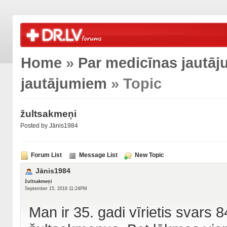
Home
»
Par medicīnas jautā
jautājumiem
» Topic
žultsakmeņi
Posted by Jānis1984
Forum List
Message List
New Topic
Jānis1984
žultsakmeņi
September 15, 2019 11:24PM
Man ir 35. gadi vīrietis svars