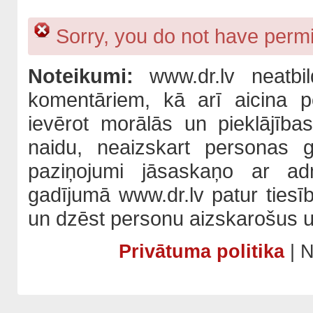
Sorry, you do not have permis
Noteikumi:
www.dr.lv neatbil
komentāriem, kā arī aicina po
ievērot morālās un pieklājība
naidu, neaizskart personas 
paziņojumi jāsaskaņo ar adm
gadījumā www.dr.lv patur tiesī
un dzēst personu aizskarošus u
Privātuma politika
| N