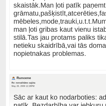
skaistāk.Man ļoti patīk paņemt 
grāmatu,pašķistīt,atcerēties,fa
mēbeles,mode,trauki,u.t.t.Mums
man ļoti gribas kaut vienu ist
stilā.Tas jau protams paliks tik
netieku skaidrībā,vai tās doma
nopietnakas problemas.
Runcene
Re: nerealitātes sajūta
May 26, 2009 12:28PM
Sāc ar kaut ko nodarboties: adi
patīk. Bezdarbība var jebkuru 