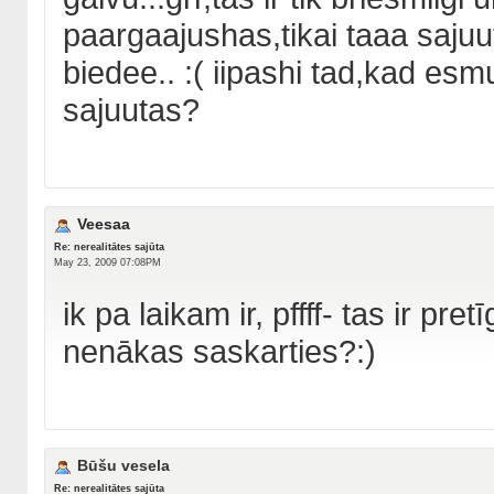
paargaajushas,tikai taaa sajuut
biedee.. :( iipashi tad,kad esm
sajuutas?
Veesaa
Re: nerealitātes sajūta
May 23, 2009 07:08PM
ik pa laikam ir, pffff- tas ir pr
nenākas saskarties?:)
Būšu vesela
Re: nerealitātes sajūta