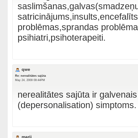
saslimšanas,galvas(smadzeņ
satricinājums,insults,encefalīt
problēmas,sprandas problēmas u
psihiatri,psihoterapeiti.
qwe
Re: nerealitātes sajūta
May 24, 2009 09:44PM
nerealitātes sajūta ir galvenai
(depersonalisation) simptoms.
marii