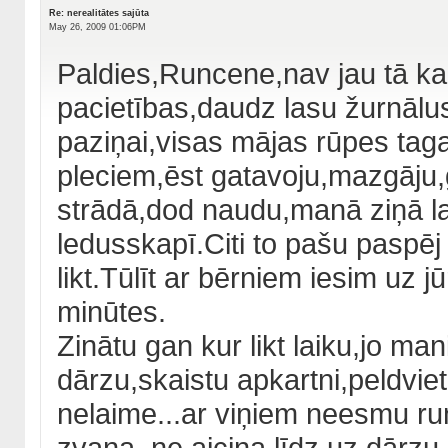
Re: nerealitātes sajūta
May 26, 2009 01:06PM
Paldies,Runcene,nav jau tā ka
pacietības,daudz lasu žurnālu
paziņai,visas mājas rūpes tag
pleciem,ēst gatavoju,mazgāju,gl
strādā,dod naudu,manā ziņā l
ledusskapī.Citi to pašu paspēj 
likt.Tūlīt ar bērniem iesim uz j
minūtes.
Zinātu gan kur likt laiku,jo ma
dārzu,skaistu apkartni,peldviet
nelaime...ar viņiem neesmu run
zvana ,ne aicina līdz uz dārzu