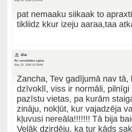
May 26, 2009 11:45PM
pat nemaaku siikaak to apraxtiit
tikliidz kkur izeju aaraa,taa at
dia
Re: nerealitātes sajūta
May 30, 2009 10:35AM
Zancha, Tev gadījumā nav tā, 
dzīvoklī, viss ir normāli, pilnīgi
pazīstu vietas, pa kurām staigā
zināju, nokļūt, kur vajadzēja va
kļuvusi nereāla!!!!!!! Tā bija ba
Veļāk dzirdēju, ka tur kāds sa