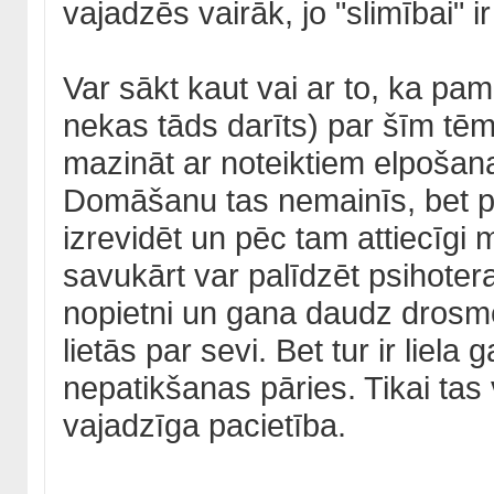
vajadzēs vairāk, jo "slimībai" 
Var sākt kaut vai ar to, ka pa
nekas tāds darīts) par šīm tē
mazināt ar noteiktiem elpošana
Domāšanu tas nemainīs, bet pal
izrevidēt un pēc tam attiecīgi 
savukārt var palīdzēt psihoterap
nopietni un gana daudz drosme
lietās par sevi. Bet tur ir liela
nepatikšanas pāries. Tikai tas
vajadzīga pacietība.