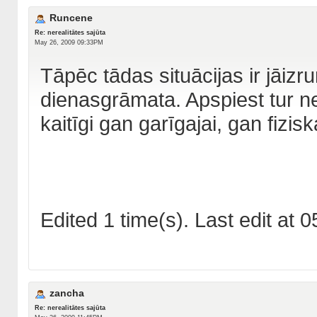
Runcene
Re: nerealitātes sajūta
May 26, 2009 09:33PM
Tāpēc tādas situācijas ir jāizru
dienasgrāmata. Apspiest tur ne
kaitīgi gan garīgajai, gan fizisk
Edited 1 time(s). Last edit a
zancha
Re: nerealitātes sajūta