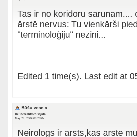
Tas ir no koridoru sarunām.... c
ārstē nervus: Tu vienkārši pied
"terminoloģiju" nezini...
Edited 1 time(s). Last edit a
Būšu vesela
Re: nerealitātes sajūta
May 24, 2009 08:26PM
Neirologs ir ārsts,kas ārstē m