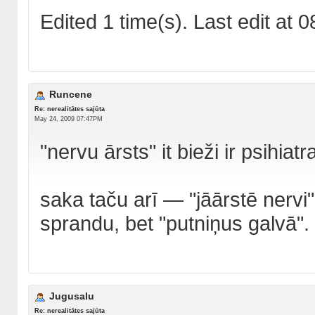
Edited 1 time(s). Last edit at
Runcene
Re: nerealitātes sajūta
May 24, 2009 07:47PM
"nervu ārsts" it bieži ir psihiat
saka taču arī — "jāārstē nervi"
sprandu, bet "putniņus galvā".
Jugusalu
Re: nerealitātes sajūta