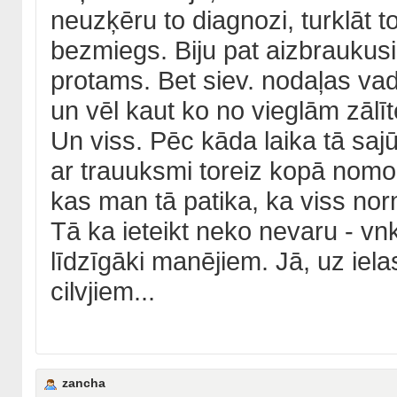
neuzķēru to diagnozi, turklāt t
bezmiegs. Biju pat aizbraukusi
protams. Bet siev. nodaļas vad
un vēl kaut ko no vieglām zālītē
Un viss. Pēc kāda laika tā saj
ar trauuksmi toreiz kopā nomoc
kas man tā patika, ka viss nor
Tā ka ieteikt neko nevaru - vnk
līdzīgāki manējiem. Jā, uz iela
cilvjiem...
zancha