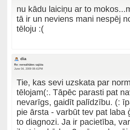
nu kādu laiciņu ar to mokos...ma
tā ir un neviens mani nespēj n
tēloju :(
dia
Re: nerealitātes sajūta
June 04, 2009 08:41PM
Tie, kas sevi uzskata par no
tēlojam(:. Tāpēc parasti pat na
nevarīgs, gaidīt palīdzību. (: 
pie ārsta - varbūt tev pat laba
to diagnozi. Ja ir pacietība, var