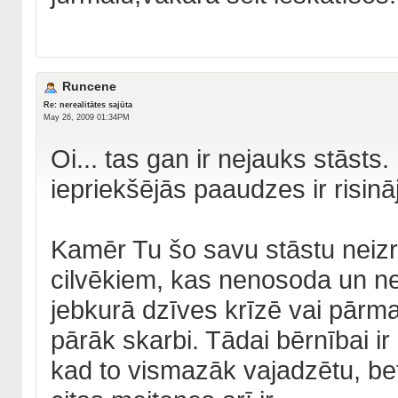
Runcene
Re: nerealitātes sajūta
May 26, 2009 01:34PM
Oi... tas gan ir nejauks stāsts
iepriekšējās paaudzes ir risin
Kamēr Tu šo savu stāstu neizre
cilvēkiem, kas nenosoda un nep
jebkurā dzīves krīzē vai pārmai
pārāk skarbi. Tādai bērnībai ir
kad to vismazāk vajadzētu, be