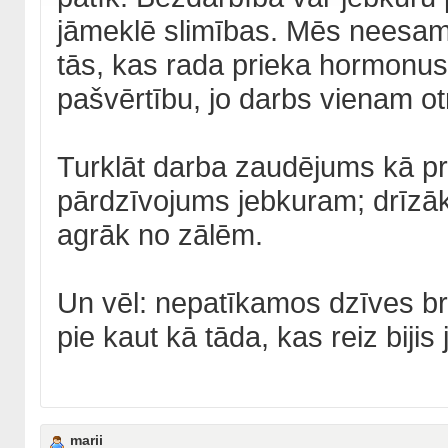
jāmeklē slimības. Mēs neesam 
tās, kas rada prieka hormonus
pašvērtību, jo darbs vienam ot
Turklāt darba zaudējums kā pr
pārdzīvojums jebkuram; drīzāk 
agrāk no zālēm.
Un vēl: nepatīkamos dzīves brī
pie kaut kā tāda, kas reiz biji
marii