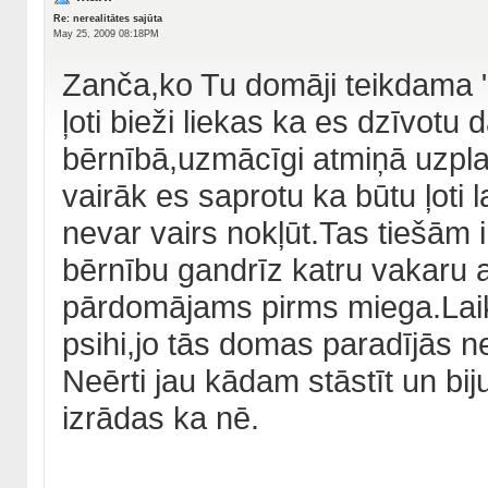
Re: nerealitātes sajūta
May 25, 2009 08:18PM
Zanča,ko Tu domāji teikdama 
ļoti bieži liekas ka es dzīvot
bērnībā,uzmācīgi atmiņā uzpla
vairāk es saprotu ka būtu ļoti l
nevar vairs nokļūt.Tas tiešām 
bērnību gandrīz katru vakaru 
pārdomājams pirms miega.Lai
psihi,jo tās domas paradījās n
Neērti jau kādam stāstīt un bi
izrādas ka nē.