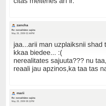
citas meitenes arī ir.
zancha
Re: nerealitātes sajūta
May 26, 2009 02:44PM
jaa...arii man uzplaiksnii shad
kkaa biedee... :(
nerealitates sajuuta??? nu taa
reaali jau apzinos,ka taa tas nav
marii
Re: nerealitātes sajūta
May 26, 2009 08:11PM