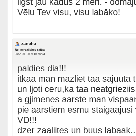
ilgst jau kādus 2 mēn. - domāju
Vēlu Tev visu, visu labāko!
zancha
Re: nerealitātes sajūta
June 05, 2009 10:58AM
paldies dia!!!
itkaa man mazliet taa sajuuta ta
un ljoti ceru,ka taa neatgrieziis
a gjimenes aarste man vispaar
pie aarstiem esmu staigaajusi 
VD!!!
dzer zaaliites un buus labaak..