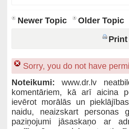
Newer Topic
Older Topic
Print
Sorry, you do not have permis
Noteikumi:
www.dr.lv neatbil
komentāriem, kā arī aicina po
ievērot morālās un pieklājība
naidu, neaizskart personas 
paziņojumi jāsaskaņo ar adm