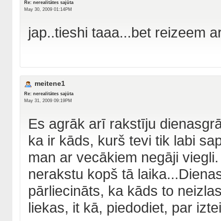
Re: nerealitātes sajūta
May 30, 2009 01:14PM
jap..tieshi taaa...bet reizeem 
meitene1
Re: nerealitātes sajūta
May 31, 2009 09:19PM
Es agrāk arī rakstīju dienasgr
ka ir kāds, kurš tevi tik labi sap
man ar vecākiem negāji viegli. 
nerakstu kopš tā laika...Dienasg
pārliecināts, ka kāds to neizlas
liekas, it kā, piedodiet, par izt