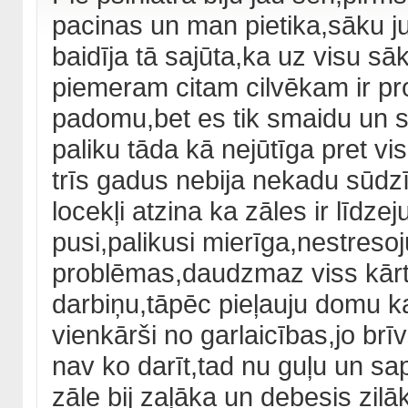
pacinas un man pietika,sāku jus
baidīja tā sajūta,ka uz visu sā
piemeram citam cilvēkam ir p
padomu,bet es tik smaidu un sa
paliku tāda kā nejūtīga pret v
trīs gadus nebija nekadu sūdzī
locekļi atzina ka zāles ir līdz
pusi,palikusi mierīga,nestreso
problēmas,daudzmaz viss kārtī
darbiņu,tāpēc pieļauju domu 
vienkārši no garlaicības,jo brīv
nav ko darīt,tad nu guļu un sa
zāle bij zaļāka un debesis zilā