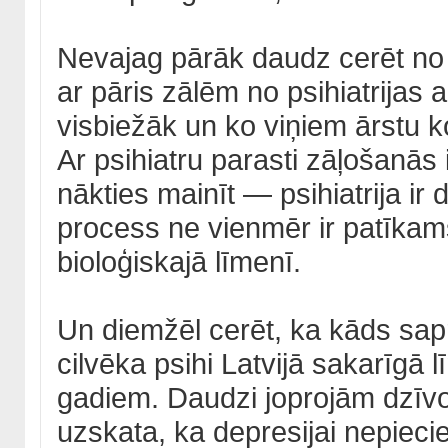
Nevajag pārāk daudz cerēt no ā
ar pāris zālēm no psihiatrijas a
visbiežāk un ko viņiem ārstu 
Ar psihiatru parasti zāļošanās
nākties mainīt — psihiatrija ir
process ne vienmēr ir patīkams.
bioloģiskajā līmenī.
Un diemžēl cerēt, ka kāds sapra
cilvēka psihi Latvijā sakarīgā 
gadiem. Daudzi joprojām dzīvo s
uzskata, ka depresijai nepieci