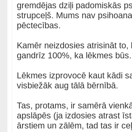
gremdējas dziļi padomiskās psihi
strupceļš. Mums nav psihoana
pēctecības.
Kamēr neizdosies atrisināt to,
gandrīz 100%, ka lēkmes būs.
Lēkmes izprovocē kaut kādi sa
visbiežāk aug tālā bērnībā.
Tas, protams, ir samērā vienkār
apslāpēs (ja izdosies atrast ī
ārstiem un zālēm, tad tas ir ceļ