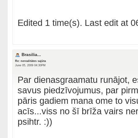
Edited 1 time(s). Last edit a
Brasilia...
Re: nerealitātes sajūta
June 05, 2009 04:30PM
Par dienasgraamatu runājot, es 
savus piedzīvojumus, par pir
pāris gadiem mana ome to visu
acīs...viss no šī brīža vairs ne
psihtr. :))