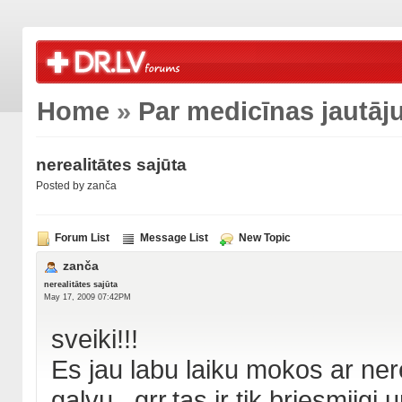
Home
»
Par medicīnas jautā
nerealitātes sajūta
Posted by zanča
Forum List
Message List
New Topic
zanča
nerealitātes sajūta
May 17, 2009 07:42PM
sveiki!!!
Es jau labu laiku mokos ar nere
galvu...grr,tas ir tik briesmiigi