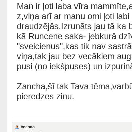
Man ir ļoti laba vīra mammīte,a
z,viņa arī ar manu omi ļoti labi
draudzējās.Izrunāts jau tā ka bū
kā Runcene saka- jebkurā dzīv
"sveicienus",kas tik nav sastrā
viņa,tak jau bez vecākiem augu
pusi (no iekšpuses) un izpurin
Zancha,šī tak Tava tēma,varbūt
pieredzes zinu.
Veesaa