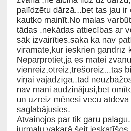
palīdzētu dārzā...bet tas jau 
kautko mainīt.No malas varbūt
tādas ,nekādas attiecības ar v
sāk izvairīties,saka ka nav patī
viramāte,kur ieskrien gandrīz 
Nepārprotiet,ja es mātei zvanu
vienreiz,otreiz,trešoreiz...tas
viņai vajadzīga..tad neuzbāžos,
nav mani audzinājusi,bet omīte
un uzreiz mēnesi vecu atdeva 
saglabājusies.
Atvainojos par tik garu palagu
jurmalu,vakarā šeit ieskatīšos.