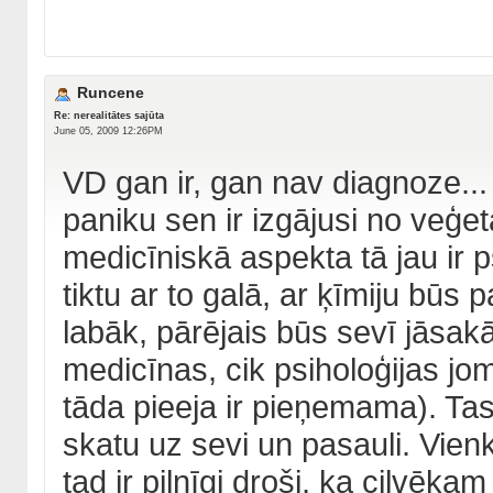
Runcene
Re: nerealitātes sajūta
June 05, 2009 12:26PM
VD gan ir, gan nav diagnoze... 
paniku sen ir izgājusi no veģe
medicīniskā aspekta tā jau ir ps
tiktu ar to galā, ar ķīmiju būs p
labāk, pārējais būs sevī jāsak
medicīnas, cik psiholoģijas joma
tāda pieeja ir pieņemama). Tas
skatu uz sevi un pasauli. Vienk
tad ir pilnīgi droši, ka cilvēka