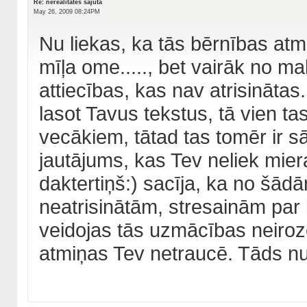
Re: nerealitātes sajūta
May 26, 2009 08:24PM
Nu liekas, ka tās bērnības atm
mīļa ome....., bet vairāk no m
attiecības, kas nav atrisinātas
lasot Tavus tekstus, tā vien t
vecākiem, tātad tas tomēr ir s
jautājums, kas Tev neliek miera
daktertiņš:) sacīja, ka no šād
neatrisinātām, stresainām par 
veidojas tās uzmācības neiroze
atmiņas Tev netraucē. Tāds nu