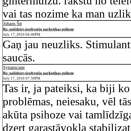
gintermuizu. rakstu no tele
vai tas nozime ka man uzlik
Johans Štr
Re: palidziet sizofrenija narkotikas psihene
July 17, 2016 04:46PM
Gaņ jau neuzliks. Stimulantu
saucās.
Synapscape
Re: palidziet sizofrenija narkotikas psihene
July 17, 2016 07:59PM
Tas ir, ja pateiksi, ka biji k
problēmas, neiesaku, vēl tās
akūta psihoze vai tamlīdzīg
dzert garastāvokļa stabiliza