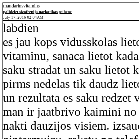
mandarinsvitamins
palidziet sizofrenija narkotikas psihene
July 17, 2016 02:04AM
labdien
es jau kops vidusskolas lie
vitaminu, sanaca lietot kada
saku stradat un saku lietot k
pirms nedelas tik daudz lie
un rezultata es saku redzet
man ir jaatbrivo kaimini no
nakti dauzijos visiem. izsa