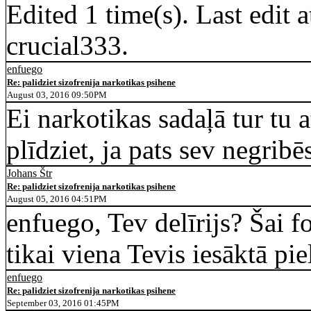
Edited 1 time(s). Last edi
crucial333.
enfuego
Re: palidziet sizofrenija narkotikas psihene
August 03, 2016 09:50PM
Ei narkotikas sadaļā tur tu at
plīdziet, ja pats sev negribē
Johans Štr
Re: palidziet sizofrenija narkotikas psihene
August 05, 2016 04:51PM
enfuego, Tev delīrijs? Šai f
tikai viena Tevis iesāktā pi
enfuego
Re: palidziet sizofrenija narkotikas psihene
September 03, 2016 01:45PM